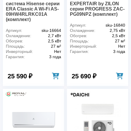
система Hisense серии
EXPERTAIR by ZILON
ERA Classic A Wi-Fi AS-
серии PROGRESS ZAC-
09HW4RLRKC01A
PG09NPZ (комплект)
(комплект)
Артикул:
sku-16840
Артикул:
sku-16664
Охлаждение:
2,75 кВт
Охлаждение:
2,7 кВт
Обогрев:
2,5 кВт
Обогрев:
2,5 кВт
Площадь:
27 м²
Площадь:
27 м²
Инверторный:
Нет
Инверторный:
Нет
Гарантия:
3 года
Гарантия:
3 года
25 590 ₽
25 690 ₽