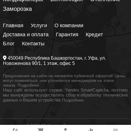
Заморозка
Главная
Услуги
О компании
Доставка и оплата
Гарантия
Кредит
Блог
Контакты
450049
Республика Башкортостан
, г.
Уфа
, ул.
Новоженова 90/1
, 1 этаж, офис 5
Предложения на сайте не являются публичной офертой! Цены
могут поменяться, они уточняются менеджером на этапе
заказа.
Подробнее
Наш сайт использует сервис Yandex SmartCaptcha, поэтому
мы вынуждены осуществлять сбор и обработку технических
данных о Вашем устройстве
Подробнее
© 2026 РБ Климат. Все права защищены
Как вам удобнее с нами связаться?