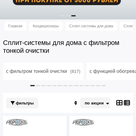
Главная
Кондиционеры
Сплит-системы для дома
Сплит-
Сплит-системы для дома с фильтром
тонкой очистки
с фильтром тонкой очистки
с функцией обогрев
(817)
по акции
фильтры
По акции
Недорогие
Дорогие