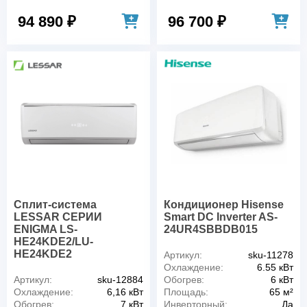
94 890 ₽
96 700 ₽
Сплит-система
Кондиционер Hisense
LESSAR СЕРИИ
Smart DC Inverter AS-
ENIGMA LS-
24UR4SBBDB015
HE24KDE2/LU-
HE24KDE2
Артикул:
sku-11278
Охлаждение:
6.55 кВт
Артикул:
sku-12884
Обогрев:
6 кВт
Охлаждение:
6,16 кВт
Площадь:
65 м²
Обогрев:
7 кВт
Инверторный:
Да