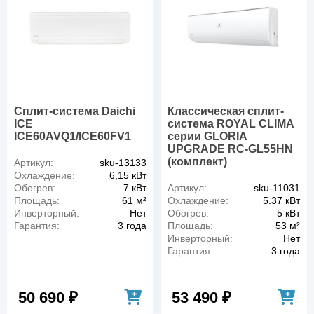
Сплит-система Daichi
Классическая сплит-
ICE
система ROYAL CLIMA
ICE60AVQ1/ICE60FV1
серии GLORIA
UPGRADE RC-GL55HN
(комплект)
Артикул:
sku-13133
Охлаждение:
6,15 кВт
Обогрев:
7 кВт
Артикул:
sku-11031
Площадь:
61 м²
Охлаждение:
5.37 кВт
Инверторный:
Нет
Обогрев:
5 кВт
Гарантия:
3 года
Площадь:
53 м²
Инверторный:
Нет
Гарантия:
3 года
50 690 ₽
53 490 ₽