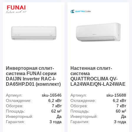
Инверторная сплит-
Настенная сплит-
система FUNAI серии
система
DAIJIN Inverter RAC-I-
QUATTROCLIMA QV-
DA65HP.D01 (комплект)
LA24WAE/QN-LA24WAE
Артикул:
sku-16546
Артикул:
sku-15688
Охлаждение:
6,2 кВт
Охлаждение:
6,2 кВт
Обогрев:
7 кВт
Обогрев:
7 кВт
Площадь:
62 м²
Площадь:
60 м²
Инверторный:
Да
Инверторный:
Да
Гарантия:
3 года
Гарантия:
3 года