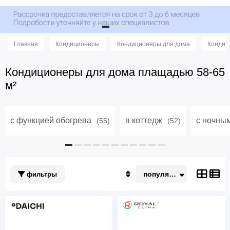
Главная
Кондиционеры
Кондиционеры для дома
Кондиц
Кондиционеры для дома плащадью 58-65
м²
с функцией обогрева
в коттедж
с ночны
(55)
(52)
популярные
фильтры
Популярные
По акции
Недорогие
Дорогие