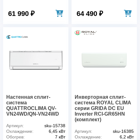
61 990 ₽
64 490 ₽
Настенная сплит-
Инверторная сплит-
система
система ROYAL CLIMA
QUATTROCLIMA QV-
серии GRIDA DC EU
VN24WD/QN-VN24WD
Inverter RCI-GR65HN
(комплект)
Артикул:
sku-15738
Охлаждение:
6,45 кВт
Артикул:
sku-16385
Обогрев:
7 кВт
Охлаждение:
6,2 кВт