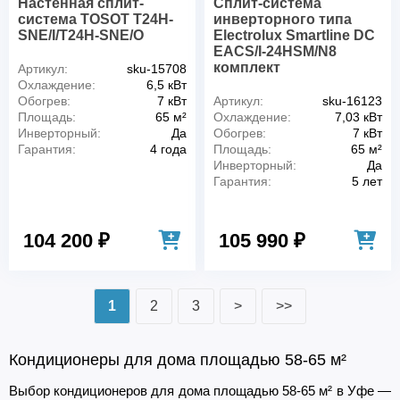
Настенная сплит-
Сплит-система
система TOSOT T24H-
инверторного типа
SNE/I/T24H-SNE/O
Electrolux Smartline DC
EACS/I-24HSM/N8
комплект
Артикул:
sku-15708
Охлаждение:
6,5 кВт
Обогрев:
7 кВт
Артикул:
sku-16123
Площадь:
65 м²
Охлаждение:
7,03 кВт
Инверторный:
Да
Обогрев:
7 кВт
Гарантия:
4 года
Площадь:
65 м²
Инверторный:
Да
Гарантия:
5 лет
104 200 ₽
105 990 ₽
1
2
3
>
>>
Кондиционеры для дома площадью 58-65 м²
Выбор кондиционеров для дома площадью 58-65 м² в Уфе —