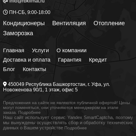
info@rbklimat.ru
ПН-СБ, 9:00-18:00
Кондиционеры
Вентиляция
Отопление
Заморозка
Главная
Услуги
О компании
Доставка и оплата
Гарантия
Кредит
Блог
Контакты
450049
Республика Башкортостан
, г.
Уфа
, ул.
Новоженова 90/1
, 1 этаж, офис 5
Предложения на сайте не являются публичной офертой! Цены
могут поменяться, они уточняются менеджером на этапе
заказа.
Подробнее
Наш сайт использует сервис Yandex SmartCaptcha, поэтому
мы вынуждены осуществлять сбор и обработку технических
данных о Вашем устройстве
Подробнее