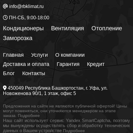
info@rbklimat.ru
ПН-СБ, 9:00-18:00
Кондиционеры
Вентиляция
Отопление
Заморозка
Главная
Услуги
О компании
Доставка и оплата
Гарантия
Кредит
Блог
Контакты
450049
Республика Башкортостан
, г.
Уфа
, ул.
Новоженова 90/1
, 1 этаж, офис 5
Предложения на сайте не являются публичной офертой! Цены
могут поменяться, они уточняются менеджером на этапе
заказа.
Подробнее
Наш сайт использует сервис Yandex SmartCaptcha, поэтому
мы вынуждены осуществлять сбор и обработку технических
данных о Вашем устройстве
Подробнее