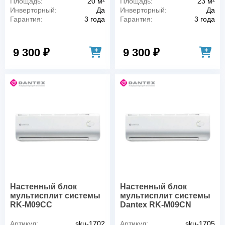
Площадь:
20 м²
Площадь:
23 м²
Инверторный:
Да
Инверторный:
Да
Гарантия:
3 года
Гарантия:
3 года
9 300 ₽
9 300 ₽
Настенный блок
Настенный блок
мультисплит системы
мультисплит системы
RK-M09СC
Dantex RK-M09CN
Артикул:
sku-1702
Артикул:
sku-1705