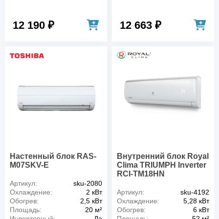
12 190 ₽
12 663 ₽
Настенный блок RAS-
Внутренний блок Royal
M07SKV-E
Clima TRIUMPH Inverter
RCI-TM18HN
Артикул:
sku-2080
Охлаждение:
2 кВт
Артикул:
sku-4192
Обогрев:
2,5 кВт
Охлаждение:
5,28 кВт
Площадь:
20 м²
Обогрев:
6 кВт
Инверторный:
Да
Площадь:
52 м²