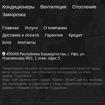
Кондиционеры
Вентиляция
Отопление
Заморозка
Главная
Услуги
О компании
Доставка и оплата
Гарантия
Кредит
Блог
Контакты
450049
Республика Башкортостан
, г.
Уфа
, ул.
Новоженова 90/1
, 1 этаж, офис 5
Предложения на сайте не являются публичной офертой! Цены
могут поменяться, они уточняются менеджером на этапе
заказа.
Подробнее
Наш сайт использует сервис Yandex SmartCaptcha, поэтому
мы вынуждены осуществлять сбор и обработку технических
данных о Вашем устройстве
Подробнее