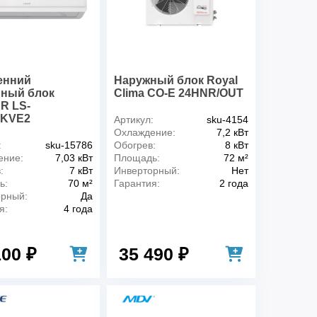
енний
Наружный блок Royal
нный блок
Clima CO-E 24HNR/OUT
R LS-
KVE2
Артикул:
sku-4154
Охлаждение:
7,2 кВт
:
sku-15786
Обогрев:
8 кВт
ение:
7,03 кВт
Площадь:
72 м²
:
7 кВт
Инверторный:
Нет
ь:
70 м²
Гарантия:
2 года
орный:
Да
я:
4 года
100 ₽
35 490 ₽