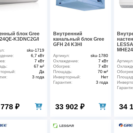
енный блок Gree
Внутренний
Внутр
4QE-K3DNC2G/I
канальный блок Gree
насте
GFH 24 K3HI
LESSA
MHE24
ул:
sku-1719
дение:
6,7 кВт
Артикул:
sku-1780
ев:
7 кВт
Охлаждение:
7 кВт
Артикул
адь:
67 м²
Обогрев:
7 кВт
Охлажд
торный:
Да
Площадь:
70 м²
Обогрев
тия:
3 года
Инверторный:
Нет
Площад
Гарантия:
3 года
Инверт
Гаранти
 778 ₽
33 902 ₽
34 