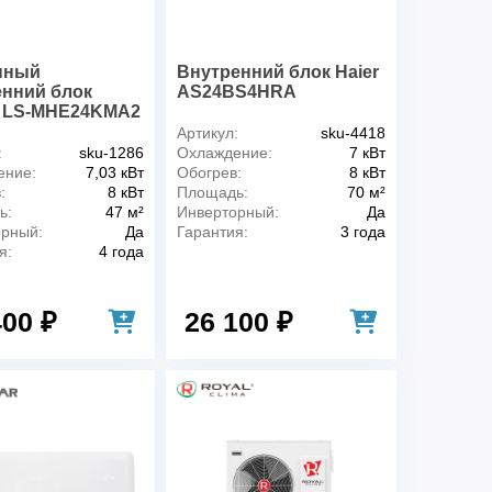
нный
Внутренний блок Haier
енний блок
AS24BS4HRA
r LS-MHE24KMA2
Артикул:
sku-4418
:
sku-1286
Охлаждение:
7 кВт
ение:
7,03 кВт
Обогрев:
8 кВт
:
8 кВт
Площадь:
70 м²
ь:
47 м²
Инверторный:
Да
орный:
Да
Гарантия:
3 года
я:
4 года
400 ₽
26 100 ₽