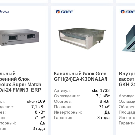
альный
Канальный блок Gree
Внутр
ренний блок
GFH(24)EA-K3DNA1A/I
кассет
rolux Super Match
GKH 24
/I-24 FMI/N3_ERP
Артикул:
sku-1733
Охлаждение:
7,1 кВт
Артикул
ул:
sku-7169
Обогрев:
8 кВт
Охлажд
дение:
7,1 кВт
Площадь:
71 м²
Обогрев
ев:
8 кВт
Инверторный:
Да
Площад
адь:
71 м²
Гарантия:
3 года
Инверт
торный:
Да
Гаранти
тия:
3 года