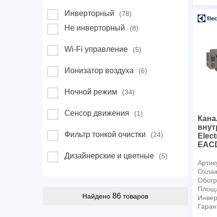
Инверторный
(78)
Не инверторный
(8)
Wi-Fi управление
(5)
Ионизатор воздуха
(6)
Ночной режим
(34)
Сенсор движения
(1)
Кан
внут
Фильтр тонкой очистки
(24)
Elect
EACD
Дизайнерские и цветные
(5)
Артик
Охлаж
Обогр
Площ
86
Найдено
товаров
Инвер
Гаран