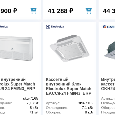
 900 ₽
41 288 ₽
44 
 внутренний
Кассетный
Внутр
rolux Super Match
внутренний блок
кассет
/I-24 FMI/N3_ERP
Electrolux Super Match
GKH24
EACC/I-24 FMI/N3_ERP
ул:
sku-7165
Артикул
дение:
7,1 кВт
Артикул:
sku-7162
Охлажд
ев:
8 кВт
Охлаждение:
7,1 кВт
Обогрев
адь:
71 м²
Обогрев:
8 кВт
Площад