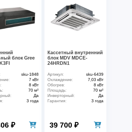
енний
Кассетный внутренний
ьный блок Gree
блок MDV MDCE-
K3FI
24HRDN1
:
sku-1848
Артикул:
sku-6439
ение:
7 кВт
Охлаждение:
7,03 кВт
:
8 кВт
Обогрев:
8 кВт
ь:
70 м²
Площадь:
70 м²
орный:
Да
Инверторный:
Да
я:
3 года
Гарантия:
3 года
306 ₽
39 700 ₽