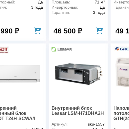
торный:
Да
Площадь:
71 м²
Инверт
тия:
3 года
Инверторный:
Да
Гаранти
Гарантия:
3 года
 990 ₽
46 500 ₽
49 
ренний
Внутренний блок
Напол
енный блок
Lessar LSM-H71DHA2H
потол
T T24H-SCWA/I
GTH(2
Артикул:
sku-1557