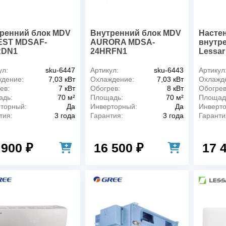
ренний блок MDV
Внутренний блок MDV
Насте
EST MDSAF-
AURORA MDSA-
внутр
RDN1
24HRFN1
Lessa
ул:
sku-6447
Артикул:
sku-6443
Артикул
дение:
7,03 кВт
Охлаждение:
7,03 кВт
Охлажд
ев:
7 кВт
Обогрев:
8 кВт
Обогрев
адь:
70 м²
Площадь:
70 м²
Площад
торный:
Да
Инверторный:
Да
Инверт
тия:
3 года
Гарантия:
3 года
Гаранти
 900 ₽
16 500 ₽
17 