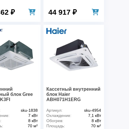
362 ₽
44 917 ₽
енний
Кассетный внутренний
ный блок Gree
блок Haier
K3FI
ABH071H1ERG
:
sku-1838
Артикул:
sku-4954
ение:
7 кВт
Охлаждение:
7,1 кВт
:
8 кВт
Обогрев:
8 кВт
ь:
70 м²
Площадь:
70 м²