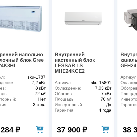
ренний напольно-
Внутренний
Внутр
лочный блок Gree
настенный блок
канал
4K3HI
LESSAR LS-
GFH24
MHE24KCE2
ул:
sku-1787
Артикул
дение:
7,2 кВт
Артикул:
sku-15801
Охлажд
ев:
8 кВт
Охлаждение:
7,03 кВт
Обогрев
адь:
72 м²
Обогрев:
7 кВт
Площад
торный:
Нет
Площадь:
70 м²
Инверт
тия:
3 года
Инверторный:
Да
Гаранти
Гарантия:
4 года
 284 ₽
37 900 ₽
38 