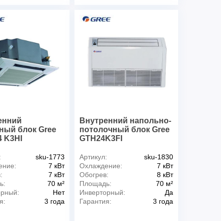
енний
Внутренний напольно-
ный блок Gree
потолочный блок Gree
 K3HI
GTH24K3FI
:
sku-1773
Артикул:
sku-1830
ение:
7 кВт
Охлаждение:
7 кВт
:
7 кВт
Обогрев:
8 кВт
ь:
70 м²
Площадь:
70 м²
орный:
Нет
Инверторный:
Да
я:
3 года
Гарантия:
3 года