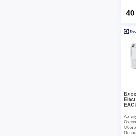
40
Блок
Elect
EACU
Артик
Охлаж
Обогр
Площ