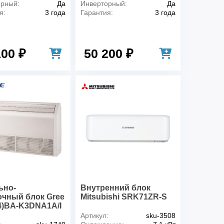
орный:
Да
Инверторный:
Да
я:
3 года
Гарантия:
3 года
100 ₽
50 200 ₽
ьно-
Внутренний блок
очный блок Gree
Mitsubishi SRK71ZR-S
4)BA-K3DNA1A/I
Артикул:
sku-3508