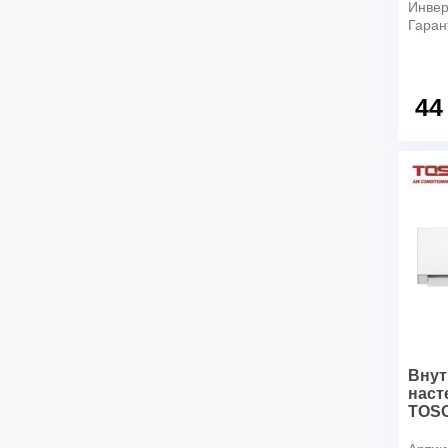
Инвер
Гаран
44
Внут
наст
TOSO