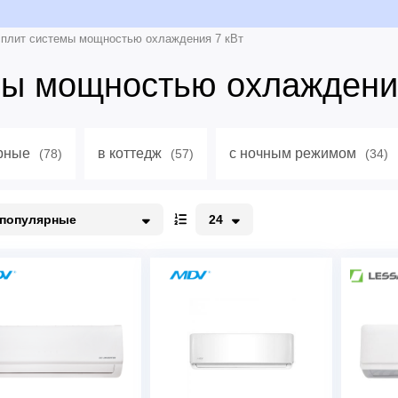
плит системы мощностью охлаждения 7 кВт
мы мощностью охлаждени
рные
в коттедж
с ночным режимом
(78)
(57)
(34)
популярные
24
опулярные
12
о акции
24
едорогие
48
орогие
96