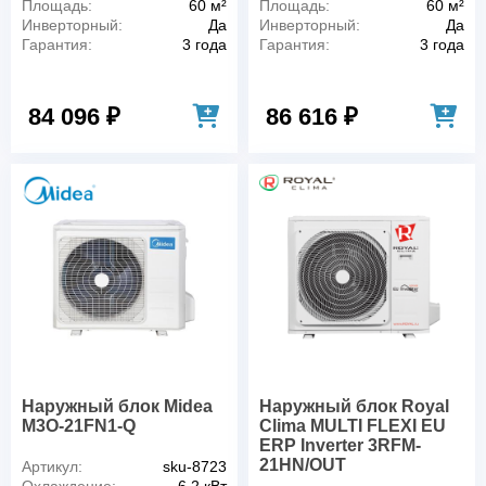
Площадь:
60 м²
Площадь:
60 м²
Инверторный:
Да
Инверторный:
Да
Гарантия:
3 года
Гарантия:
3 года
84 096 ₽
86 616 ₽
Наружный блок Midea
Наружный блок Royal
M3O-21FN1-Q
Clima MULTI FLEXI EU
ERP Inverter 3RFM-
21HN/OUT
Артикул:
sku-8723