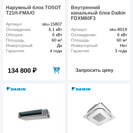
Наружный блок TOSOT
Внутренний
T21H-FMA/O
канальный блок Daikin
FDXM60F3
Артикул:
sku-15807
Охлаждение:
6,1 кВт
Артикул:
sku-8019
Обогрев:
6 кВт
Охлаждение:
6 кВт
Площадь:
60 м²
Площадь:
60 м²
Инверторный:
Да
Инверторный:
Нет
Гарантия:
4 года
Гарантия:
3 года
134 800 ₽
Запросить цену