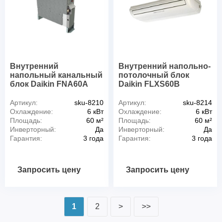
Внутренний
Внутренний напольно-
напольный канальный
потолочный блок
блок Daikin FNA60A
Daikin FLXS60B
Артикул:
sku-8210
Артикул:
sku-8214
Охлаждение:
6 кВт
Охлаждение:
6 кВт
Площадь:
60 м²
Площадь:
60 м²
Инверторный:
Да
Инверторный:
Да
Гарантия:
3 года
Гарантия:
3 года
Запросить цену
Запросить цену
1
2
>
>>