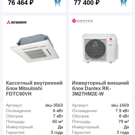
76 464 ₽
77 400 ₽
Кассетный внутренний
Инверторный внешний
блок Mitsubishi
блок Dantex RK-
FDTC60VH
3M27HM2E-W
Артикул:
sku-3563
Артикул:
sku-1669
Охлаждение:
6 кВт
Охлаждение:
7,9 кВт
Обогрев:
7 кВт
Обогрев:
8 кВт
Площадь:
60 м²
Площадь:
79 м²
Инверторный:
Да
Инверторный:
Да
Гарантия:
3 года
Гарантия:
3 года