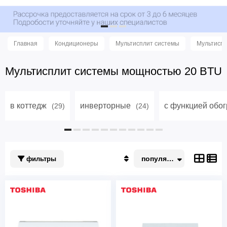
Главная
Кондиционеры
Мультисплит системы
Мультиспл
Мультисплит системы мощностью 20 BTU
в коттедж
инверторные
с функцией обо
(29)
(24)
популярные
фильтры
Популярные
По акции
Недорогие
Дорогие