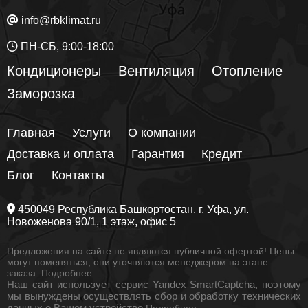
info@rbklimat.ru
ПН-СБ, 9:00-18:00
Кондиционеры
Вентиляция
Отопление
Заморозка
Главная
Услуги
О компании
Доставка и оплата
Гарантия
Кредит
Блог
Контакты
450049
Республика Башкортостан
, г.
Уфа
, ул.
Новоженова 90/1
, 1 этаж, офис 5
Предложения на сайте не являются публичной офертой! Цены
могут поменяться, они уточняются менеджером на этапе
заказа.
Подробнее
Наш сайт использует сервис Yandex SmartCaptcha, поэтому
мы вынуждены осуществлять сбор и обработку технических
данных о Вашем устройстве
Подробнее