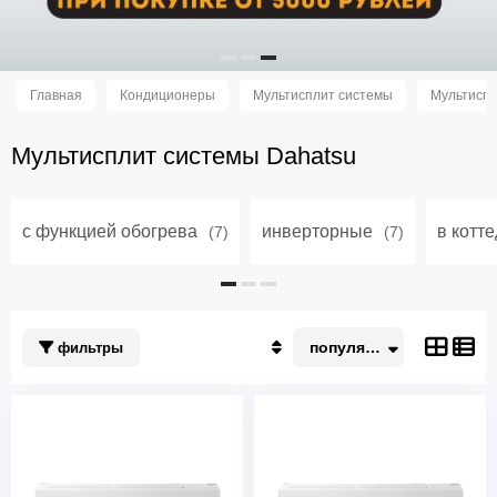
Главная
Кондиционеры
Мультисплит системы
Мультиспл
Мультисплит системы Dahatsu
с функцией обогрева
инверторные
в котт
(7)
(7)
популярные
фильтры
Популярные
По акции
Недорогие
Дорогие