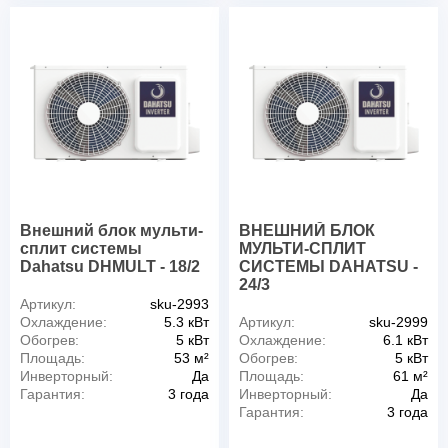
Внешний блок мульти-
ВНЕШНИЙ БЛОК
сплит системы
МУЛЬТИ-СПЛИТ
Dahatsu DHMULT - 18/2
СИСТЕМЫ DAHATSU -
24/3
Артикул:
sku-2993
Охлаждение:
5.3 кВт
Артикул:
sku-2999
Обогрев:
5 кВт
Охлаждение:
6.1 кВт
Площадь:
53 м²
Обогрев:
5 кВт
Инверторный:
Да
Площадь:
61 м²
Гарантия:
3 года
Инверторный:
Да
Гарантия:
3 года