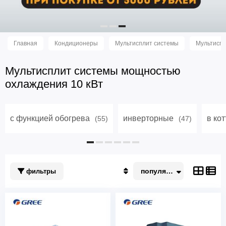
Главная
Кондиционеры
Мультисплит системы
Мультиспл
Мультисплит системы мощностью
охлаждения 10 кВт
с функцией обогрева
инверторные
в ко
(55)
(47)
популярные
фильтры
Популярные
По акции
Недорогие
Дорогие