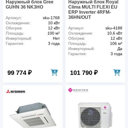
Наружный блок Gree
Наружный блок Royal
GUHN 36 NK3HO
Clima MULTI FLEXI EU
ERP Inverter 4RFM-
36HN/OUT
Артикул:
sku-1768
Охлаждение:
10 кВт
Обогрев:
12 кВт
Артикул:
sku-4188
Площадь:
100 м²
Охлаждение:
10,6 кВт
Инверторный:
Нет
Обогрев:
12 кВт
Гарантия:
3 года
Площадь:
106 м²
Инверторный:
Да
Гарантия:
3 года
99 774 ₽
101 790 ₽