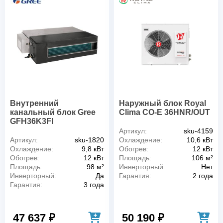
Внутренний
Наружный блок Royal
канальный блок Gree
Clima CO-E 36HNR/OUT
GFH36K3FI
Артикул:
sku-4159
Артикул:
sku-1820
Охлаждение:
10,6 кВт
Охлаждение:
9,8 кВт
Обогрев:
12 кВт
Обогрев:
12 кВт
Площадь:
106 м²
Площадь:
98 м²
Инверторный:
Нет
Инверторный:
Да
Гарантия:
2 года
Гарантия:
3 года
47 637 ₽
50 190 ₽