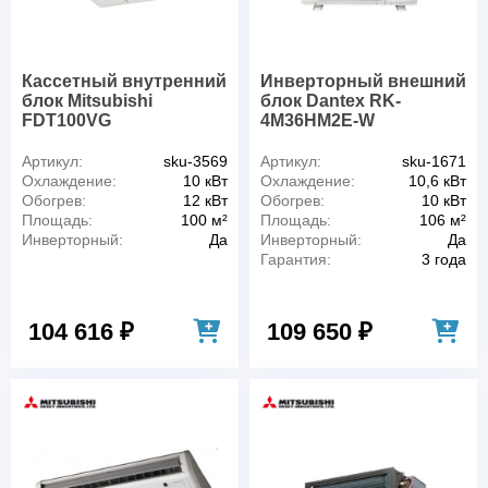
Кассетный внутренний
Инверторный внешний
блок Mitsubishi
блок Dantex RK-
FDT100VG
4M36HM2E-W
Артикул:
sku-3569
Артикул:
sku-1671
Охлаждение:
10 кВт
Охлаждение:
10,6 кВт
Обогрев:
12 кВт
Обогрев:
10 кВт
Площадь:
100 м²
Площадь:
106 м²
Инверторный:
Да
Инверторный:
Да
Гарантия:
3 года
104 616 ₽
109 650 ₽