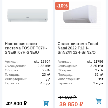
-10%
Настенная сплит-
Сплит-система Tosot
система TOSOT T07H-
Natal 2022 T12H-
SNE/I/T07H-SNE/O
SnN2/I/T12H-SnN2/O
Артикул:
sku-15704
Артикул:
sku-11756
Охлаждение:
2,35 кВт
Охлаждение:
3.25 кВт
Обогрев:
2 кВт
Обогрев:
3 кВт
Площадь:
23 м²
Площадь:
32 м²
Инверторный:
Да
Инверторный:
Нет
Гарантия:
4 года
Гарантия:
3 года
44 500 ₽
42 800 ₽
39 850 ₽