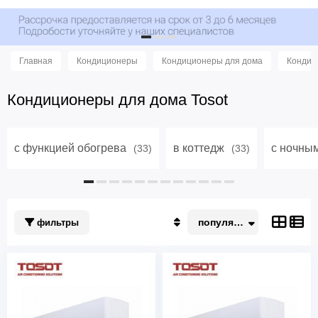
Главная
Кондиционеры
Кондиционеры для дома
Кондиц
Кондиционеры для дома Tosot
с функцией обогрева
в коттедж
с ночны
(33)
(33)
популярные
фильтры
Популярные
По акции
Недорогие
Дорогие