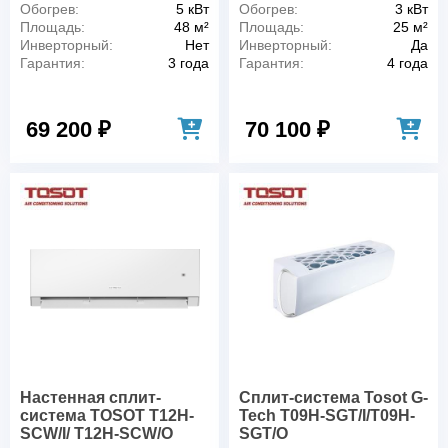
Обогрев:
5 кВт
Обогрев:
3 кВт
Площадь:
48 м²
Площадь:
25 м²
Инверторный:
Нет
Инверторный:
Да
Гарантия:
3 года
Гарантия:
4 года
69 200 ₽
70 100 ₽
Настенная сплит-
Сплит-система Tosot G-
система TOSOT T12H-
Tech T09H-SGT/I/T09H-
SCW/I/ T12H-SCW/O
SGT/O