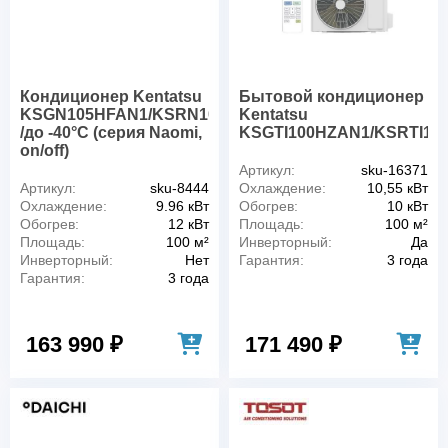
Кондиционер Kentatsu
Бытовой кондиционер
KSGN105HFAN1/KSRN105HFAN1
Kentatsu
/до -40°C (серия Naomi,
KSGTI100HZAN1/KSRTI10
on/off)
Артикул:
sku-16371
Артикул:
sku-8444
Охлаждение:
10,55 кВт
Охлаждение:
9.96 кВт
Обогрев:
10 кВт
Обогрев:
12 кВт
Площадь:
100 м²
Площадь:
100 м²
Инверторный:
Да
Инверторный:
Нет
Гарантия:
3 года
Гарантия:
3 года
163 990 ₽
171 490 ₽