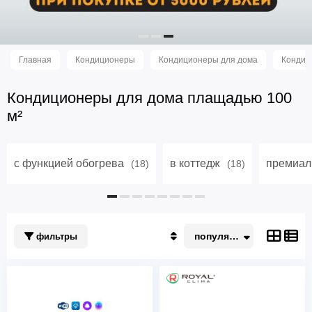
Главная
Кондиционеры
Кондиционеры для дома
Кондиц
Кондиционеры для дома плащадью 100
м²
с функцией обогрева
в коттедж
премиал
(18)
(18)
популярные
фильтры
Популярные
По акции
Недорогие
Дорогие