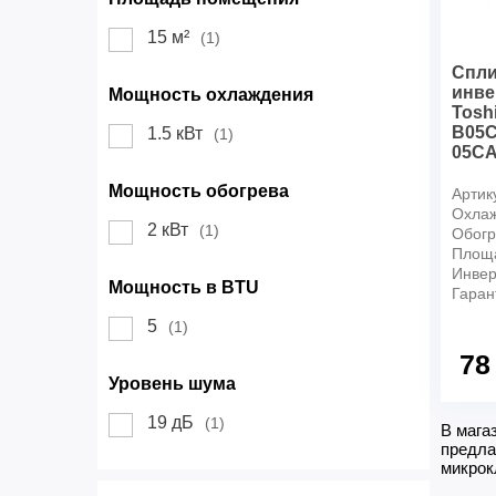
15 м²
(1)
Спли
инве
Мощность охлаждения
Tosh
B05C
1.5 кВт
(1)
05CA
Мощность обогрева
Артик
Охлаж
2 кВт
(1)
Обогр
Площ
Инвер
Мощность в BTU
Гаран
5
(1)
78
Уровень шума
19 дБ
(1)
В мага
предла
микрок