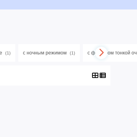
е
с ночным режимом
с фильтром тонкой оч
(1)
(1)