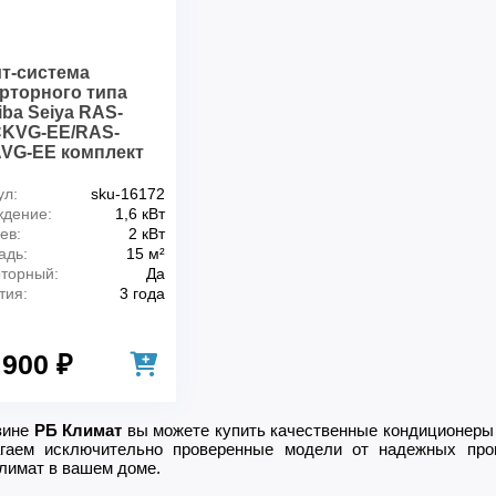
т-система
рторного типа
iba Seiya RAS-
KVG-EE/RAS-
VG-EE комплект
ул:
sku-16172
дение:
1,6 кВт
ев:
2 кВт
адь:
15 м²
торный:
Да
тия:
3 года
 900 ₽
зине
РБ Климат
вы можете купить качественные кондиционеры 
гаем исключительно проверенные модели от надежных про
лимат в вашем доме.