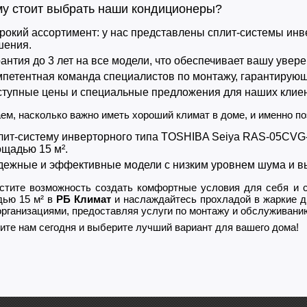
у стоит выбрать наши кондиционеры?
окий ассортимент: у нас представлены сплит-системы инв
шения.
антия до 3 лет на все модели, что обеспечивает вашу увере
петентная команда специалистов по монтажу, гарантирующ
тупные цены и специальные предложения для наших клиен
ем, насколько важно иметь хороший климат в доме, и именно по
лит-систему инверторного типа TOSHIBA Seiya RAS-05CVG
щадью 15 м².
ежные и эффективные модели с низким уровнем шума и в
стите возможность создать комфортные условия для себя и 
ью 15 м² в
РБ Климат
и наслаждайтесь прохладой в жаркие д
 организациями, предоставляя услуги по монтажу и обслуживани
ите нам сегодня и выберите лучший вариант для вашего дома!