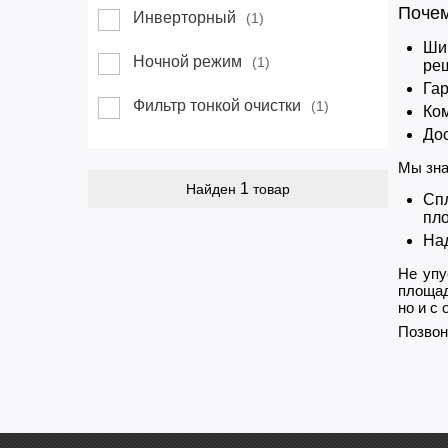
Почем
Инверторный
(1)
Шир
Ночной режим
(1)
ре
Гар
Фильтр тонкой очистки
(1)
Ком
Дос
Мы зна
1
Найден
товар
Сп
пло
Над
Не упу
площад
но и с
Позвон