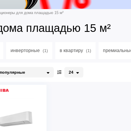
ционеры для дома плащадью 15 м²
дома плащадью 15 м²
инверторные
в квартиру
премиальны
(1)
(1)
популярные
24
опулярные
12
о акции
24
едорогие
48
орогие
96