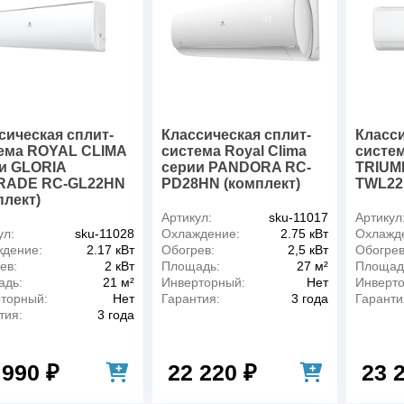
сическая сплит-
Классическая сплит-
Класси
ема ROYAL CLIMA
система Royal Clima
систе
и GLORIA
серии PANDORA RC-
TRIUM
RADE RC-GL22HN
PD28HN (комплект)
TWL22
плект)
Артикул:
sku-11017
Артикул
ул:
sku-11028
Охлаждение:
2.75 кВт
Охлажд
дение:
2.17 кВт
Обогрев:
2,5 кВт
Обогрев
ев:
2 кВт
Площадь:
27 м²
Площад
адь:
21 м²
Инверторный:
Нет
Инверт
торный:
Нет
Гарантия:
3 года
Гаранти
тия:
3 года
 990 ₽
22 220 ₽
23 