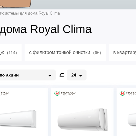
т-системы для дома Royal Clima
дома Royal Clima
дж
с фильтром тонкой очистки
в квартир
(114)
(66)
по акции
24
о акции
12
едорогие
24
орогие
48
96