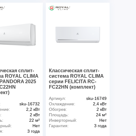
ческая сплит-
Классическая сплит-
ма ROYAL CLIMA
система ROYAL CLIMA
 PANDORA 2025
серии FELICITA RC-
C22HN
FC22HN (комплект)
ект)
Артикул:
sku-16749
:
sku-16732
Охлаждение:
2,4 кВт
ение:
2,2 кВт
Обогрев:
2 кВт
:
2 кВт
Площадь:
24 м²
ь:
22 м²
Инверторный:
Нет
орный:
Нет
Гарантия:
3 года
я:
3 года