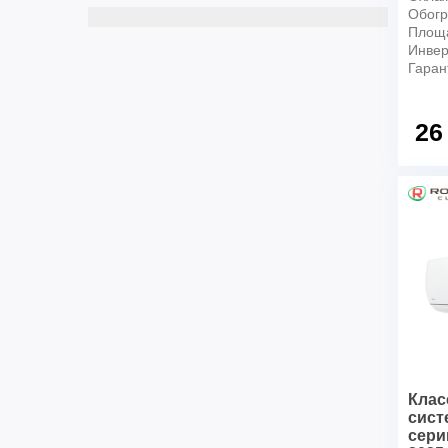
Обогр
Площ
Инвер
Гаран
26
Клас
сист
сери