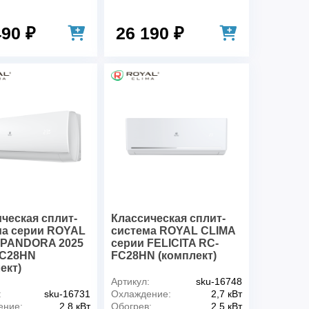
490 ₽
26 190 ₽
ческая сплит-
Классическая сплит-
ма серии ROYAL
система ROYAL CLIMA
 PANDORA 2025
серии FELICITA RC-
C28HN
FC28HN (комплект)
ект)
Артикул:
sku-16748
:
sku-16731
Охлаждение:
2,7 кВт
ение:
2,8 кВт
Обогрев:
2,5 кВт