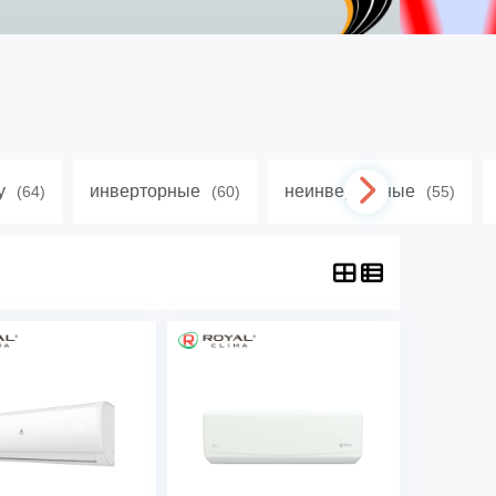
у
инверторные
неинверторные
(64)
(60)
(55)