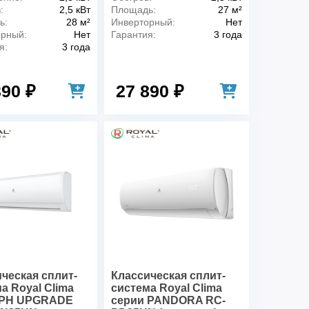
:
2,5 кВт
Площадь:
27 м²
ь:
28 м²
Инверторный:
Нет
орный:
Нет
Гарантия:
3 года
я:
3 года
390 ₽
27 890 ₽
ческая сплит-
Классическая сплит-
а Royal Clima
система Royal Clima
PH UPGRADE
серии PANDORA RC-