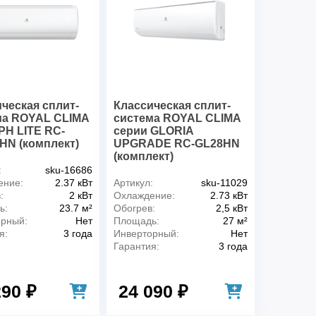
ческая сплит-
Классическая сплит-
ма ROYAL CLIMA
система ROYAL CLIMA
PH LITE RC-
серии GLORIA
HN (комплект)
UPGRADE RC-GL28HN
(комплект)
:
sku-16686
ение:
2.37 кВт
Артикул:
sku-11029
:
2 кВт
Охлаждение:
2.73 кВт
ь:
23.7 м²
Обогрев:
2,5 кВт
орный:
Нет
Площадь:
27 м²
я:
3 года
Инверторный:
Нет
Гарантия:
3 года
290 ₽
24 090 ₽