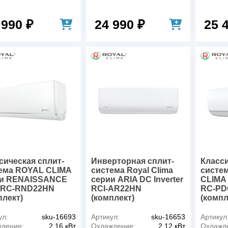
 990 ₽
24 990 ₽
25 
сическая сплит-
Инверторная сплит-
Класси
ема ROYAL CLIMA
система Royal Clima
систе
и RENAISSANCE
серии ARIA DC Inverter
CLIMA
 RC-RND22HN
RCI-AR22HN
RC-PD
плект)
(комплект)
(компл
ул:
sku-16693
Артикул:
sku-16653
Артикул
дение:
2,16 кВт
Охлаждение:
2,12 кВт
Охлажд