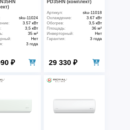
N35HN
PD35HN (комплект)
ект)
Артикул:
sku-11018
:
sku-11024
Охлаждение:
3.67 кВт
ение:
3.57 кВт
Обогрев:
3,5 кВт
:
3,5 кВт
Площадь:
36 м²
ь:
35 м²
Инверторный:
Нет
орный:
Нет
Гарантия:
3 года
я:
3 года
990 ₽
29 330 ₽