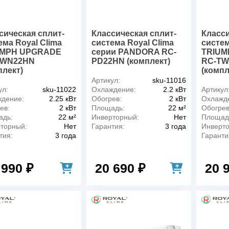
сическая сплит-
Классическая сплит-
Класси
ема Royal Clima
система Royal Clima
систем
UMPH UPGRADE
серии PANDORA RC-
TRIUM
TWN22HN
PD22HN (комплект)
RC-TW
плект)
(компл
Артикул:
sku-11016
ул:
sku-11022
Охлаждение:
2.2 кВт
Артикул
дение:
2.25 кВт
Обогрев:
2 кВт
Охлажд
ев:
2 кВт
Площадь:
22 м²
Обогрев
адь:
22 м²
Инверторный:
Нет
Площад
торный:
Нет
Гарантия:
3 года
Инверт
тия:
3 года
Гаранти
 990 ₽
20 690 ₽
20 