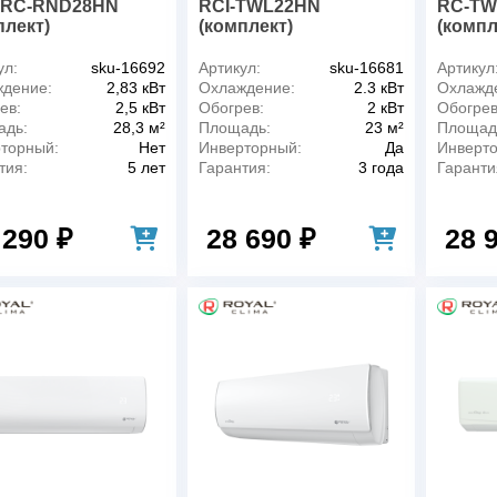
 RC-RND28HN
RCI-TWL22HN
RC-TW
плект)
(комплект)
(компл
ул:
sku-16692
Артикул:
sku-16681
Артикул
дение:
2,83 кВт
Охлаждение:
2.3 кВт
Охлажд
ев:
2,5 кВт
Обогрев:
2 кВт
Обогрев
адь:
28,3 м²
Площадь:
23 м²
Площад
торный:
Нет
Инверторный:
Да
Инверт
тия:
5 лет
Гарантия:
3 года
Гаранти
 290 ₽
28 690 ₽
28 