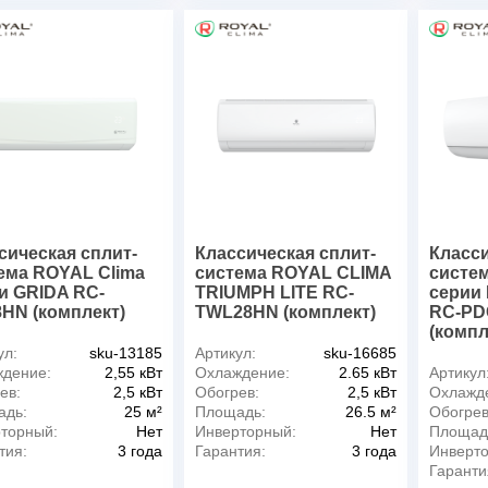
сическая сплит-
Классическая сплит-
Класси
ема ROYAL Clima
система ROYAL CLIMA
систе
и GRIDA RC-
TRIUMPH LITE RC-
серии
HN (комплект)
TWL28HN (комплект)
RC-PD
(компл
ул:
sku-13185
Артикул:
sku-16685
дение:
2,55 кВт
Охлаждение:
2.65 кВт
Артикул
ев:
2,5 кВт
Обогрев:
2,5 кВт
Охлажд
адь:
25 м²
Площадь:
26.5 м²
Обогрев
торный:
Нет
Инверторный:
Нет
Площад
тия:
3 года
Гарантия:
3 года
Инверт
Гаранти