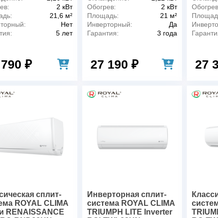
ев:
2 кВт
Обогрев:
2 кВт
Обогрев
адь:
21,6 м²
Площадь:
21 м²
Площад
торный:
Нет
Инверторный:
Да
Инверт
тия:
5 лет
Гарантия:
3 года
Гаранти
 790 ₽
27 190 ₽
27 
сическая сплит-
Инверторная сплит-
Класси
ема ROYAL CLIMA
система ROYAL CLIMA
систем
и RENAISSANCE
TRIUMPH LITE Inverter
TRIUM