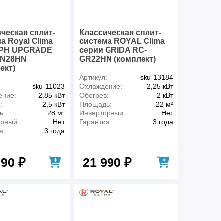
ческая сплит-
Классическая сплит-
а Royal Clima
система ROYAL Clima
PH UPGRADE
серии GRIDA RC-
N28HN
GR22HN (комплект)
ект)
Артикул:
sku-13184
:
sku-11023
Охлаждение:
2,25 кВт
ение:
2.85 кВт
Обогрев:
2 кВт
:
2,5 кВт
Площадь:
22 м²
ь:
28 м²
Инверторный:
Нет
орный:
Нет
Гарантия:
3 года
я:
3 года
990 ₽
21 990 ₽