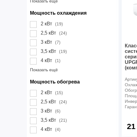
Показать ещё
Мощность охлаждения
2 кВт
(19)
2,5 кВт
(24)
3 кВт
(7)
Клас
сист
3,5 кВт
(19)
сери
4 кВт
(1)
UPG
(ком
Показать ещё
Артик
Мощность обогрева
Охлаж
Обогр
2 кВт
(15)
Площ
Инвер
2,5 кВт
(24)
Гаран
3 кВт
(6)
3,5 кВт
(21)
21
4 кВт
(4)