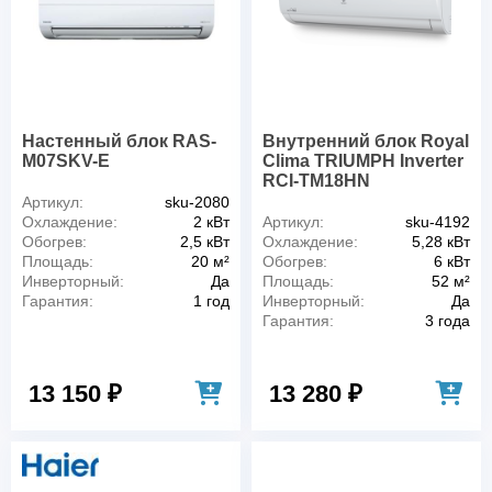
Настенный блок RAS-
Внутренний блок Royal
M07SKV-E
Clima TRIUMPH Inverter
RCI-TM18HN
Артикул:
sku-2080
Охлаждение:
2 кВт
Артикул:
sku-4192
Обогрев:
2,5 кВт
Охлаждение:
5,28 кВт
Площадь:
20 м²
Обогрев:
6 кВт
Инверторный:
Да
Площадь:
52 м²
Гарантия:
1 год
Инверторный:
Да
Гарантия:
3 года
13 150 ₽
13 280 ₽