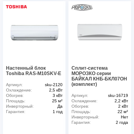
Настенный блок
Сплит-система
Toshiba RAS-M10SKV-E
МОРОЗКО серии
БАЙКАЛ КНБ-БКЛ07ОН
(комплект)
Артикул:
sku-2120
Охлаждение:
2,5 кВт
Обогрев:
3 кВт
Артикул:
sku-16719
Площадь:
25 м²
Охлаждение:
2,2 кВт
Инверторный:
Да
Обогрев:
2 кВт
Гарантия:
1 год
Площадь:
22 м²
Инверторный:
Нет
Гарантия:
2 года