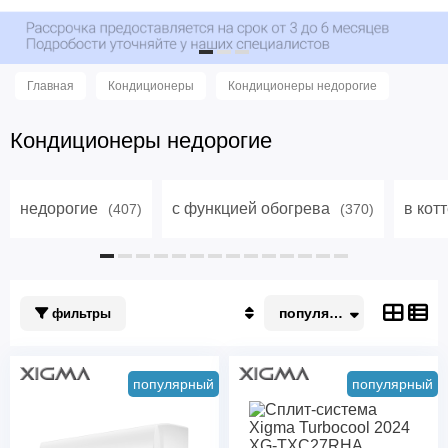
Главная
Кондиционеры
Кондиционеры недорогие
Кондиционеры недорогие
недорогие
с функцией обогрева
в кот
(407)
(370)
популярные
фильтры
Популярные
По акции
Недорогие
Дорогие