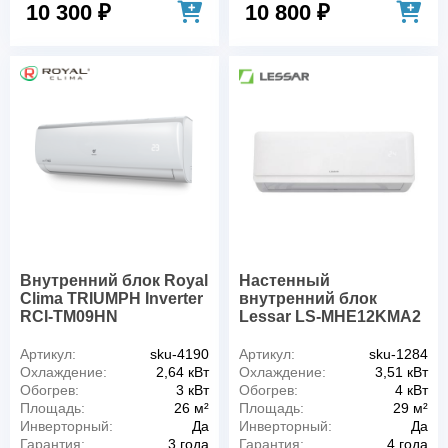
10 300 ₽
10 800 ₽
Внутренний блок Royal
Настенный
Clima TRIUMPH Inverter
внутренний блок
RCI-TM09HN
Lessar LS-MHE12KMA2
Артикул:
sku-4190
Артикул:
sku-1284
Охлаждение:
2,64 кВт
Охлаждение:
3,51 кВт
Обогрев:
3 кВт
Обогрев:
4 кВт
Площадь:
26 м²
Площадь:
29 м²
Инверторный:
Да
Инверторный:
Да
Гарантия:
3 года
Гарантия:
4 года