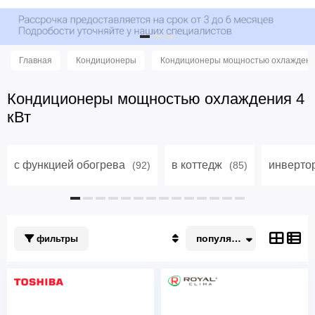
Главная
Кондиционеры
Кондиционеры мощностью охлаждения
Кондиционеры мощностью охлаждения 4
кВт
с функцией обогрева
в коттедж
инверто
(92)
(85)
популярные
фильтры
Популярные
По акции
Недорогие
Дорогие