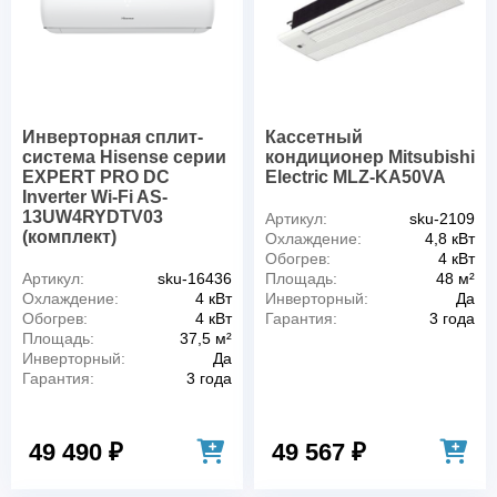
Инверторная cплит-
Кассетный
система Hisense серии
кондиционер Mitsubishi
EXPERT PRO DC
Electric MLZ-KA50VA
Inverter Wi-Fi AS-
13UW4RYDTV03
Артикул:
sku-2109
(комплект)
Охлаждение:
4,8 кВт
Обогрев:
4 кВт
Артикул:
sku-16436
Площадь:
48 м²
Охлаждение:
4 кВт
Инверторный:
Да
Обогрев:
4 кВт
Гарантия:
3 года
Площадь:
37,5 м²
Инверторный:
Да
Гарантия:
3 года
49 490 ₽
49 567 ₽