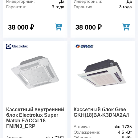
Инверторный:
Да
Инверторный:
Да
Гарантия:
3 года
Гарантия:
3 года
38 000 ₽
38 000 ₽
Кассетный внутренний
Кассетный блок Gree
блок Electrolux Super
GKH(18)BA-K3DNA2A/I
Match EACC/I-18
FMI/N3_ERP
Артикул:
sku-1735
Охлаждение:
4,5 кВт
Артикул:
sku-7161
Обогрев:
5 кВт