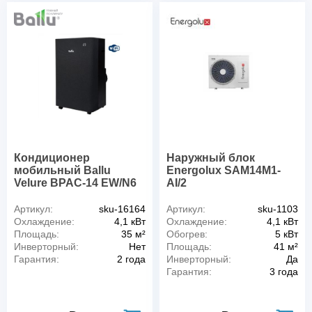
Кондиционер
Наружный блок
мобильный Ballu
Energolux SAM14M1-
Velure BPAC-14 EW/N6
AI/2
Артикул:
sku-16164
Артикул:
sku-1103
Охлаждение:
4,1 кВт
Охлаждение:
4,1 кВт
Площадь:
35 м²
Обогрев:
5 кВт
Инверторный:
Нет
Площадь:
41 м²
Гарантия:
2 года
Инверторный:
Да
Гарантия:
3 года