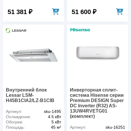
51 381 ₽
51 600 ₽
Внутренний блок
Инверторная сплит-
Lessar LSM-
система Hisense серии
H45B1CIA2/LZ-B1CIB
Premium DESIGN Super
DC Inverter (R32) AS-
13UW4RVETG01
Артикул:
sku-1495
(комплект)
Охлаждение:
4.5 кВт
Обогрев:
5 кВт
Площадь:
45 м²
Артикул:
sku-16251