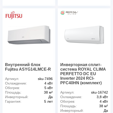
Внутренний блок
Инверторная сплит-
Fujitsu ASYG14LMCE-R
система ROYAL CLIMA
PERFETTO DC EU
Inverter 2024 RCI-
Артикул:
sku-7496
PFC40HN (комплект)
Охлаждение:
4 кВт
Обогрев:
5 кВт
Площадь:
38 м²
Артикул:
sku-16742
Инверторный:
Да
Охлаждение:
3,8 кВт
Гарантия:
5 лет
Обогрев:
4 кВт
Площадь:
38 м²
Инверторный:
Да