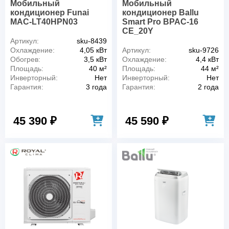
Мобильный
Мобильный
кондиционер Funai
кондиционер Ballu
MAC-LT40HPN03
Smart Pro BPAC-16
CE_20Y
Артикул:
sku-8439
Охлаждение:
4,05 кВт
Артикул:
sku-9726
Обогрев:
3,5 кВт
Охлаждение:
4,4 кВт
Площадь:
40 м²
Площадь:
44 м²
Инверторный:
Нет
Инверторный:
Нет
Гарантия:
3 года
Гарантия:
2 года
45 390 ₽
45 590 ₽