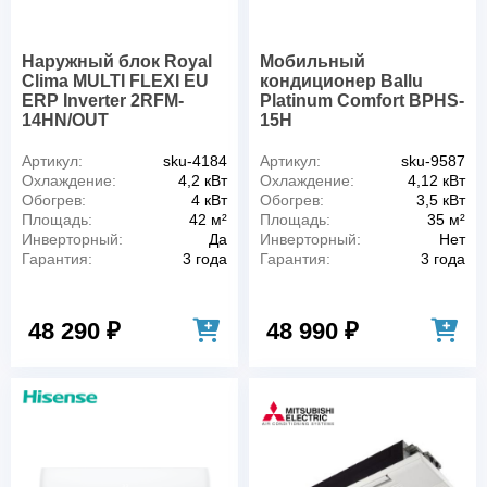
Наружный блок Royal
Мобильный
Clima MULTI FLEXI EU
кондиционер Ballu
ERP Inverter 2RFM-
Platinum Comfort BPHS-
14HN/OUT
15H
Артикул:
sku-4184
Артикул:
sku-9587
Охлаждение:
4,2 кВт
Охлаждение:
4,12 кВт
Обогрев:
4 кВт
Обогрев:
3,5 кВт
Площадь:
42 м²
Площадь:
35 м²
Инверторный:
Да
Инверторный:
Нет
Гарантия:
3 года
Гарантия:
3 года
48 290 ₽
48 990 ₽