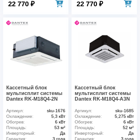
22 770 ₽
22 770 ₽
Кассетный блок
Кассетный блок
мультисплит системы
мультисплит системы
Dantex RK-M18Q4-2N
Dantex RK-M18Q4-A3N
Артикул:
sku-1676
Артикул:
sku-1685
Охлаждение:
5,3 кВт
Охлаждение:
5,275 кВт
Обогрев:
6 кВт
Обогрев:
6 кВт
Площадь:
53 м²
Площадь:
52 м²
Инверторный:
Да
Инверторный:
Да
Гарантия:
3 года
Гарантия:
3 года