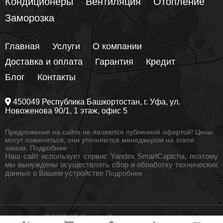
Кондиционеры
Вентиляция
Отопление
Заморозка
Главная
Услуги
О компании
Доставка и оплата
Гарантия
Кредит
Блог
Контакты
450049
Республика Башкортостан
, г.
Уфа
, ул.
Новоженова 90/1
, 1 этаж, офис 5
Предложения на сайте не являются публичной офертой! Цены
могут поменяться, они уточняются менеджером на этапе
заказа.
Подробнее
Наш сайт использует сервис Yandex SmartCaptcha, поэтому
мы вынуждены осуществлять сбор и обработку технических
данных о Вашем устройстве
Подробнее
© 2026 РБ Климат. Все права защищены