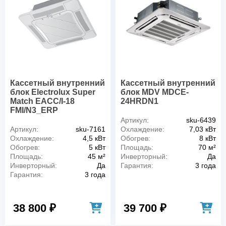
Кассетный внутренний
Кассетный внутренний
блок Electrolux Super
блок MDV MDCE-
Match EACC/I-18
24HRDN1
FMI/N3_ERP
Артикул:
sku-6439
Артикул:
sku-7161
Охлаждение:
7,03 кВт
Охлаждение:
4,5 кВт
Обогрев:
8 кВт
Обогрев:
5 кВт
Площадь:
70 м²
Площадь:
45 м²
Инверторный:
Да
Инверторный:
Да
Гарантия:
3 года
Гарантия:
3 года
38 800 ₽
39 700 ₽