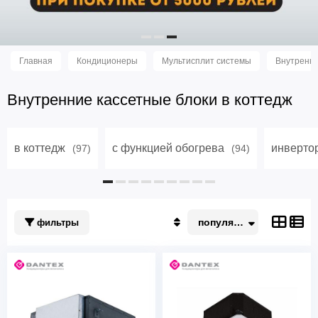
Главная
Кондиционеры
Мультисплит системы
Внутренни
Внутренние кассетные блоки в коттедж
в коттедж
с функцией обогрева
инверто
(97)
(94)
популярные
фильтры
Популярные
По акции
Недорогие
Дорогие