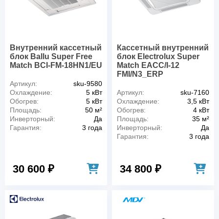
Внутренний кассетный
Кассетный внутренний
блок Ballu Super Free
блок Electrolux Super
Match BCI-FM-18HN1/EU
Match EACC/I-12
FMI/N3_ERP
Артикул:
sku-9580
Охлаждение:
5 кВт
Артикул:
sku-7160
Обогрев:
5 кВт
Охлаждение:
3,5 кВт
Площадь:
50 м²
Обогрев:
4 кВт
Инверторный:
Да
Площадь:
35 м²
Гарантия:
3 года
Инверторный:
Да
Гарантия:
3 года
30 600 ₽
34 800 ₽