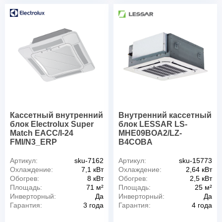
Кассетный внутренний
Внутренний кассетный
блок Electrolux Super
блок LESSAR LS-
Match EACC/I-24
MHE09BOA2/LZ-
FMI/N3_ERP
B4COBA
Артикул:
sku-7162
Артикул:
sku-15773
Охлаждение:
7,1 кВт
Охлаждение:
2,64 кВт
Обогрев:
8 кВт
Обогрев:
2,5 кВт
Площадь:
71 м²
Площадь:
25 м²
Инверторный:
Да
Инверторный:
Да
Гарантия:
3 года
Гарантия:
4 года