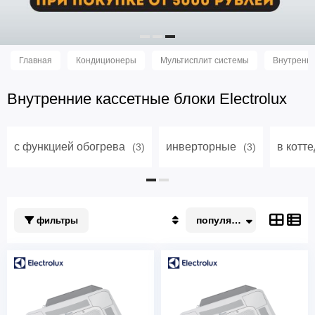
Главная
Кондиционеры
Мультисплит системы
Внутренни
Внутренние кассетные блоки Electrolux
с функцией обогрева
инверторные
в котт
(3)
(3)
популярные
фильтры
Популярные
По акции
Недорогие
Дорогие