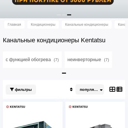
Главная
Кондиционеры
Канальные кондиционеры
Канал
Канальные кондиционеры Kentatsu
с функцией обогрева
неинверторные
(7)
(7)
популярные
фильтры
Популярные
По акции
Недорогие
Дорогие