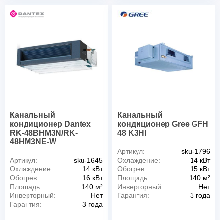
Канальный
Канальный
кондиционер Dantex
кондиционер Gree GFH
RK-48BHM3N/RK-
48 K3HI
48HM3NE-W
Артикул:
sku-1796
Артикул:
sku-1645
Охлаждение:
14 кВт
Охлаждение:
14 кВт
Обогрев:
15 кВт
Обогрев:
16 кВт
Площадь:
140 м²
Площадь:
140 м²
Инверторный:
Нет
Инверторный:
Нет
Гарантия:
3 года
Гарантия:
3 года