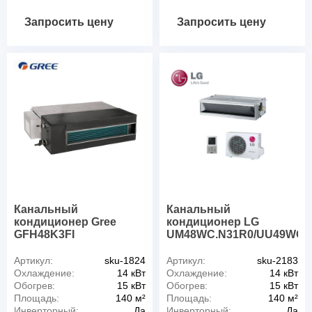
Запросить цену
Запросить цену
Канальный
Канальный
кондиционер Gree
кондиционер LG
GFH48K3FI
UM48WC.N31R0/UU49WC1
Артикул:
sku-1824
Артикул:
sku-2183
Охлаждение:
14 кВт
Охлаждение:
14 кВт
Обогрев:
15 кВт
Обогрев:
15 кВт
Площадь:
140 м²
Площадь:
140 м²
Инверторный:
Да
Инверторный:
Да