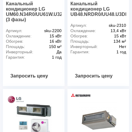
Канальный
Канальный
кондиционер LG
кондиционер LG
UM60.N34R0/UU61W.U32R0
UB48.NRDR0/UU48.U3DR0
(3 фазы)
Артикул:
sku-2310
Артикул:
sku-2200
Охлаждение:
13,4 кВт
Охлаждение:
15 кВт
Обогрев:
15 кВт
Обогрев:
16 кВт
Площадь:
134 м²
Площадь:
150 м²
Инверторный:
Нет
Инверторный:
Да
Гарантия:
1 год
Гарантия:
1 год
Запросить цену
Запросить цену