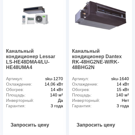
Канальный
Канальный
кондиционер Lessar
кондиционер Dantex
LS-HE48DMA4/LU-
RK-48HG2NE-W/RK-
HE48UMA4
48BHG2N
Артикул:
sku-1270
Артикул:
sku-1640
Охлаждение:
14,06 кВт
Охлаждение:
14 кВт
Обогрев:
14 кВт
Обогрев:
15 кВт
Площадь:
140 м²
Площадь:
140 м²
Инверторный:
Да
Инверторный:
Нет
Гарантия:
3 года
Гарантия:
3 года
Запросить цену
Запросить цену