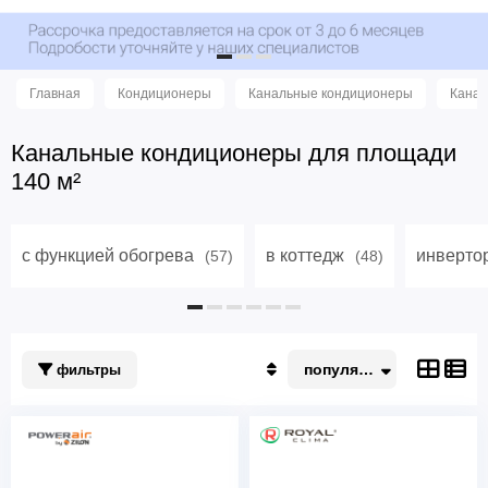
Главная
Кондиционеры
Канальные кондиционеры
Канал
Канальные кондиционеры для площади
140 м²
с функцией обогрева
в коттедж
инверто
(57)
(48)
популярные
фильтры
Популярные
По акции
Недорогие
Дорогие