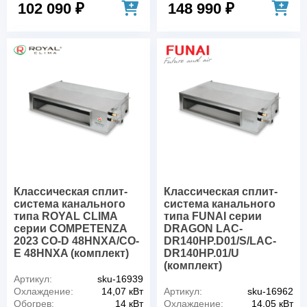
102 090 ₽
148 990 ₽
Классическая сплит-
Классическая сплит-
система канального
система канального
типа ROYAL CLIMA
типа FUNAI серии
серии COMPETENZA
DRAGON LAC-
2023 CO-D 48HNXA/CO-
DR140HP.D01/S/LAC-
E 48HNXA (комплект)
DR140HP.01/U
(комплект)
Артикул:
sku-16939
Охлаждение:
14,07 кВт
Артикул:
sku-16962
Обогрев:
14 кВт
Охлаждение:
14,05 кВт