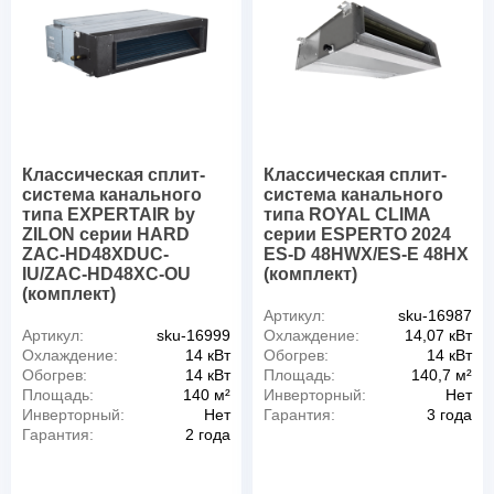
Классическая сплит-
Классическая сплит-
система канального
система канального
типа EXPERTAIR by
типа ROYAL CLIMA
ZILON серии HARD
серии ESPERTO 2024
ZAC-HD48XDUC-
ES-D 48HWX/ES-E 48HX
IU/ZAC-HD48XC-OU
(комплект)
(комплект)
Артикул:
sku-16987
Артикул:
sku-16999
Охлаждение:
14,07 кВт
Охлаждение:
14 кВт
Обогрев:
14 кВт
Обогрев:
14 кВт
Площадь:
140,7 м²
Площадь:
140 м²
Инверторный:
Нет
Инверторный:
Нет
Гарантия:
3 года
Гарантия:
2 года