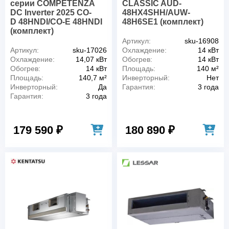
серии COMPETENZA
CLASSIC AUD-
DC Inverter 2025 CO-
48HX4SHH/AUW-
D 48HNDI/CO-E 48HNDI
48H6SE1 (комплект)
(комплект)
Артикул:
sku-16908
Артикул:
sku-17026
Охлаждение:
14 кВт
Охлаждение:
14,07 кВт
Обогрев:
14 кВт
Обогрев:
14 кВт
Площадь:
140 м²
Площадь:
140,7 м²
Инверторный:
Нет
Инверторный:
Да
Гарантия:
3 года
Гарантия:
3 года
179 590 ₽
180 890 ₽