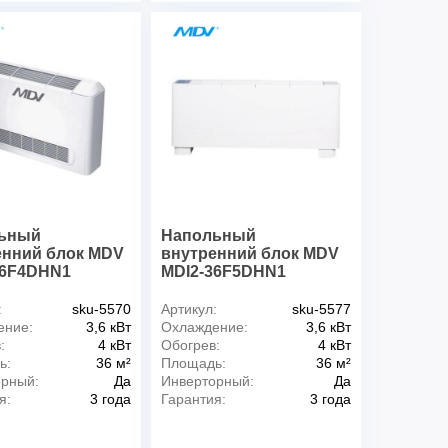
ьный
Напольный
енний блок MDV
внутренний блок MDV
36F4DHN1
MDI2-36F5DHN1
:
sku-5570
Артикул:
sku-5577
ение:
3,6 кВт
Охлаждение:
3,6 кВт
:
4 кВт
Обогрев:
4 кВт
ь:
36 м²
Площадь:
36 м²
орный:
Да
Инверторный:
Да
я:
3 года
Гарантия:
3 года