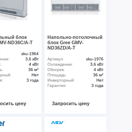
льный блок
Напольно-потолочный
GMV-ND36C/A-T
блок Gree GMV-
ND36ZD/A-T
:
sku-1964
ение:
3,6 кВт
Артикул:
sku-1976
:
4 кВт
Охлаждение:
3,6 кВт
ь:
36 м²
Обогрев:
4 кВт
орный:
Нет
Площадь:
36 м²
я:
3 года
Инверторный:
Нет
Гарантия:
3 года
осить цену
Запросить цену