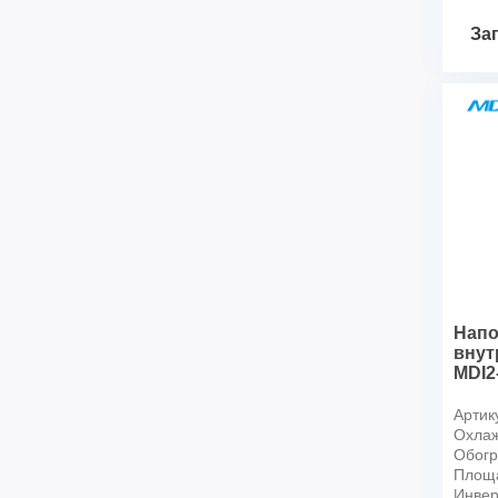
За
Нап
внут
MDI2
Артик
Охлаж
Обогр
Площ
Инвер