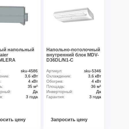
ый напольный
Напольно-потолочный
aier
внутренний блок MDV-
MLERA
D36DL/N1-C
:
sku-4586
Артикул:
sku-5346
ение:
3,6 кВт
Охлаждение:
3,6 кВт
:
4 кВт
Обогрев:
4 кВт
ь:
35 м²
Площадь:
36 м²
орный:
Да
Инверторный:
Да
я:
3 года
Гарантия:
3 года
осить цену
Запросить цену