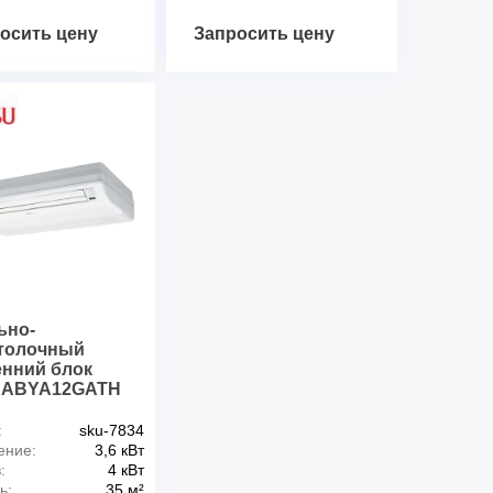
осить цену
Запросить цену
ьно-
толочный
енний блок
su ABYA12GATH
:
sku-7834
ение:
3,6 кВт
:
4 кВт
ь:
35 м²