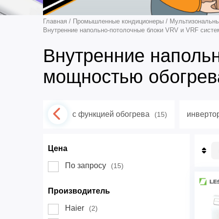
Главная
/
Промышленные кондиционеры
/
Мультизональны
Внутренние напольно-потолочные блоки VRV и VRF систе
Внутренние напольн
мощностью обогрева
с функцией обогрева
инверто
(15)
Цена
П
По запросу
(15)
П
Н
Д
Производитель
Haier
(2)