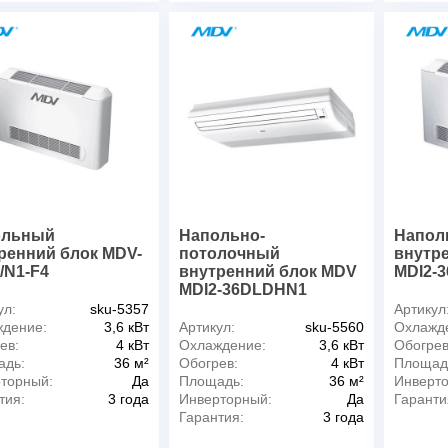
ольный
Напольно-
Напол
ренний блок MDV-
потолочный
внутр
/N1-F4
внутренний блок MDV
MDI2-
MDI2-36DLDHN1
ул:
sku-5357
Артикул
дение:
3,6 кВт
Артикул:
sku-5560
Охлажд
ев:
4 кВт
Охлаждение:
3,6 кВт
Обогрев
адь:
36 м²
Обогрев:
4 кВт
Площад
торный:
Да
Площадь:
36 м²
Инверт
тия:
3 года
Инверторный:
Да
Гаранти
Гарантия:
3 года