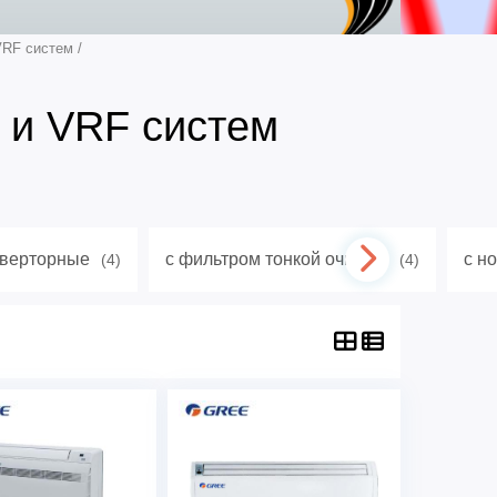
VRF систем
/
 и VRF систем
верторные
с фильтром тонкой очистки
с н
(4)
(4)