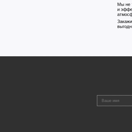
Мы не 
и эффе
атмосф
Закажи
выгодн