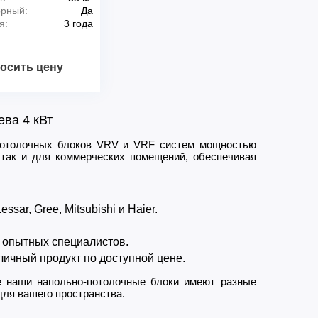
орный:
Да
я:
3 года
осить цену
ва 4 кВт
-потолочных блоков VRV и VRF систем мощностью
 так и для коммерческих помещений, обеспечивая
sar, Gree, Mitsubishi и Haier.
 опытных специалистов.
ичный продукт по доступной цене.
 наши напольно-потолочные блоки имеют разные
для вашего пространства.