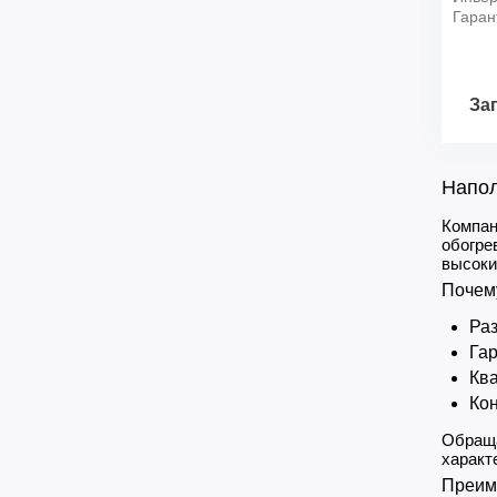
Гаран
За
Напол
Компан
обогре
высоки
Почему
Раз
Гар
Ква
Кон
Обраща
характ
Преим