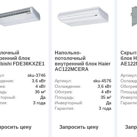
олочный
Напольно-
Скрыт
ренний блок
потолочный
блок H
ubishi FDE36KXZE1
внутренний блок Haier
AE122
AC122MCERA
ул:
sku-3746
Артикул
дение:
3,6 кВт
Артикул:
sku-4576
Охлажд
ев:
4 кВт
Охлаждение:
3,6 кВт
Обогрев
адь:
36 м²
Обогрев:
4 кВт
Площад
торный:
Да
Площадь:
35 м²
Инверт
тия:
3 года
Инверторный:
Да
Гаранти
Гарантия:
3 года
просить цену
Запросить цену
Запр