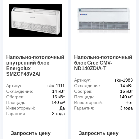
Напольно-потолочный
Напольно-потолочный
внутренний блок
блок Gree GMV-
Energolux
ND140ZD/A-T
SMZCF48V2AI
Артикул:
sku-1983
Артикул:
sku-1111
Охлаждение:
14 кВт
Охлаждение:
14 кВт
Обогрев:
16 кВт
Обогрев:
16 кВт
Площадь:
140 м²
Площадь:
140 м²
Инверторный:
Нет
Инверторный:
Да
Гарантия:
3 года
Гарантия:
3 года
Запросить цену
Запросить цену