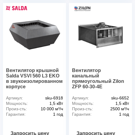
Вентилятор крышной
Вентилятор
Salda VSVI 560 L3 EKO
канальный
в звукоизолированном
прямоугольный Zilon
корпусе
ZFP 60-30-4E
Артикул:
sku-6918
Артикул:
sku-6652
Мощность:
1,5 кВт
Мощность:
1,5 кВт
Произ-сть:
10 000 м³/ч
Произ-сть:
2500 м³/ч
Гарантия:
1 год
Гарантия:
1 год
Запросить цену
Запросить цену