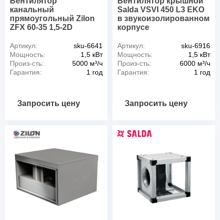
Вентилятор
Вентилятор крышной
канальный
Salda VSVI 450 L3 EKO
прямоугольный Zilon
в звукоизолированном
ZFX 60-35 1,5-2D
корпусе
Артикул:
sku-6641
Артикул:
sku-6916
Мощность:
1,5 кВт
Мощность:
1,5 кВт
Произ-сть:
5000 м³/ч
Произ-сть:
6000 м³/ч
Гарантия:
1 год
Гарантия:
1 год
Запросить цену
Запросить цену