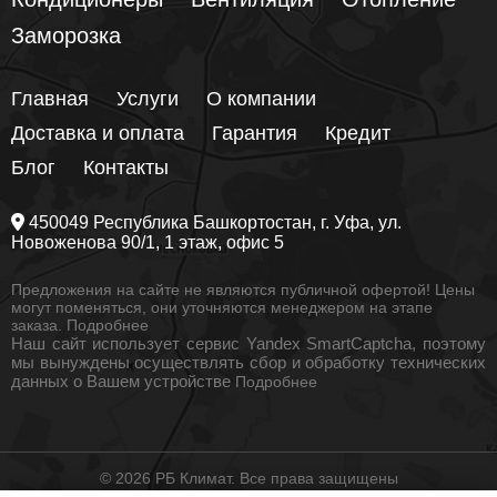
Заморозка
Главная
Услуги
О компании
Доставка и оплата
Гарантия
Кредит
Блог
Контакты
450049
Республика Башкортостан
, г.
Уфа
, ул.
Новоженова 90/1
, 1 этаж, офис 5
Предложения на сайте не являются публичной офертой! Цены
могут поменяться, они уточняются менеджером на этапе
заказа.
Подробнее
Наш сайт использует сервис Yandex SmartCaptcha, поэтому
мы вынуждены осуществлять сбор и обработку технических
данных о Вашем устройстве
Подробнее
© 2026 РБ Климат. Все права защищены