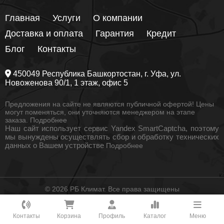
Главная
Услуги
О компании
Доставка и оплата
Гарантия
Кредит
Блог
Контакты
450049
Республика Башкортостан
, г.
Уфа
, ул.
Новоженова 90/1
, 1 этаж, офис 5
Предложения на сайте не являются публичной офертой! Цены
могут поменяться, они уточняются менеджером на этапе
заказа.
Подробнее
Наш сайт использует сервис Yandex SmartCaptcha, поэтому
мы вынуждены осуществлять сбор и обработку технических
данных о Вашем устройстве
Подробнее
© 2026 РБ Климат. Все права защищены
Как вам удобнее с нами связаться?
Контакты
Корзина
Профиль
Каталог
Меню