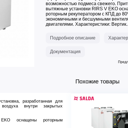
возможностью подмеса свежего. Прит
вытяжные установки RIRS V EKO ос
роторным рекуператором с КПД до 8
экономичными и бесшумными вентил
двигателями. Характеристики: Вертик..
Подробное описание
Характер
Документация
Предл
Похожие товары
становка, разработанная для
Параметр / Модель
 воздуха внутри закрытых
Расход воздуха max, м3/ч
Тип основного нагревателя
 EKO оснащены роторным
Мощность нагревателя, кВт