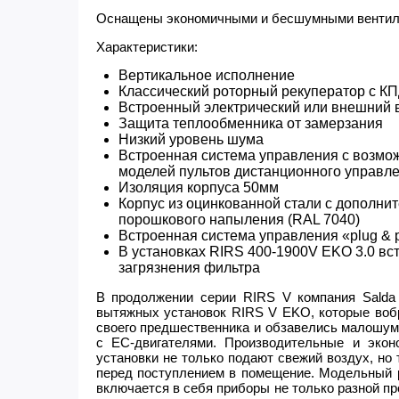
Оснащены экономичными и бесшумными вентиля
Характеристики:
Вертикальное исполнение
Классический роторный рекуператор с К
Встроенный электрический или внешний 
Защита теплообменника от замерзания
Низкий уровень шума
Встроенная система управления с возмож
моделей пультов дистанционного управл
Изоляция корпуса 50мм
Корпус из оцинкованной стали с дополни
порошкового напыления (RAL 7040)
Встроенная система управления «plug & 
В установках RIRS 400-1900V EKO 3.0 вст
загрязнения фильтра
В продолжении серии RIRS V компания Salda 
вытяжных установок RIRS V EKO, которые воб
своего предшественника и обзавелись малошу
с ЕС-двигателями. Производительные и экон
установки не только подают свежий воздух, но 
перед поступлением в помещение. Модельный 
включается в себя приборы не только разной пр