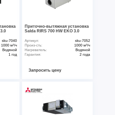
ла тока установки, кВт/А
0,34/2,90
230/1/50
 (к окружению), дБА
55
Д), мм
980x655x1100
104
тановка
Приточно-вытяжная установка
, мм
250
3.0
Salda RIRS 700 HW EKO 3.0
 AVS, SVS поставляются отдельно.
sku-7040
Артикул:
sku-7052
1000 м³/ч
Произ-сть:
1000 м³/ч
Водяной
Нагреватель:
Водяной
1 год
Гарантия:
2 года
Запросить цену