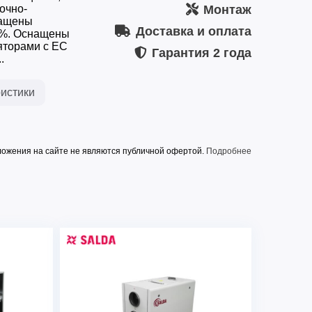
очно-
Монтаж
нащены
Доставка и оплата
0%. Оснащены
яторами с ЕС
Гарантия
2 года
.
истики
ожения на сайте не являются публичной офертой.
Подробнее
RIRS 700 VWR EKO3.0
890
водяной
AVS 250*