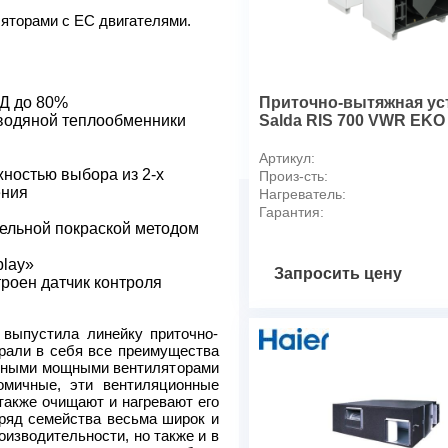
Потребляемая мощность / си
торами с ЕС двигателями.
Электропитание, В/Ф/Гц
Уровень звукового давления
Габаритные размеры (ВхШх
Масса, кг
ПД до 80%
Приточно-вытяжная ус
Присоединительный размер
водяной теплообменники
Salda RIS 700 VWR EKO 
* - канальные нагреватели
Артикул:
ностью выбора из 2-х
Произ-сть:
ения
Нагреватель:
Гарантия:
тельной покраской методом
play»
Запросить цену
роен датчик контроля
выпустила линейку приточно-
рали в себя все преимущества
мными мощными вентиляторами
омичные, эти вентиляционные
также очищают и нагревают его
ряд семейства весьма широк и
оизводительности, но также и в