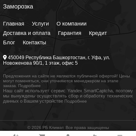
Заморозка
Главная
Услуги
О компании
Доставка и оплата
Гарантия
Кредит
Блог
Контакты
450049
Республика Башкортостан
, г.
Уфа
, ул.
Новоженова 90/1
, 1 этаж, офис 5
Предложения на сайте не являются публичной офертой! Цены
могут поменяться, они уточняются менеджером на этапе
заказа.
Подробнее
Наш сайт использует сервис Yandex SmartCaptcha, поэтому
мы вынуждены осуществлять сбор и обработку технических
данных о Вашем устройстве
Подробнее
© 2026 РБ Климат. Все права защищены