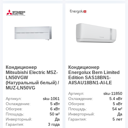
Кондиционер
Кондиционер
Mitsubishi Electric MSZ-
Energolux Bern Limited
LN50VGW
Edition SAS18BN1-
(Натуральный белый) /
AI/SAU18BN1-AI-LE
MUZ-LN50VG
Артикул:
sku-11850
Артикул:
sku-1061
Охлаждение:
5.4 кВт
Охлаждение:
5 кВт
Обогрев:
5 кВт
Обогрев:
6 кВт
Площадь:
54 м²
Площадь:
50 м²
Инверторный:
Да
Инверторный:
Да
Гарантия:
5 лет
Гарантия:
3 года