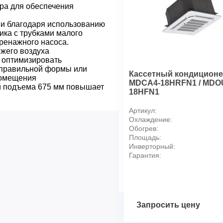
Диапазон рабочих температу
ра для обеспечения
Уровень звукового давления
и благодаря использованию
Уровень звукового давления
ка с трубками малого
Расход воздуха, ВБ, нагрев,
дренажного насоса.
жего воздуха
Трубопровод хладагента
 оптимизировать
Трубопровод со стороны жи
еправильной формы или
Кассетный кондицион
Трубопровод со стороны газ
помещения
MDCA4-18HRFN1 / MDO
Максимальная длина трасс
й подъема 675 мм повышает
18HFN1
Максимальный перепад выс
Габариты
Артикул:
Охлаждение:
Габариты, ВБ, ШхГхВ, мм
Обогрев:
Габариты, НБ, ШхГхВ, мм
Площадь:
Вес нетто, ВБ, кг
Инверторный:
Вес нетто, НБ, кг
Гарантия:
Габариты, панель, ШхГхВ, 
Вес нетто, панель, кг
Запросить цену