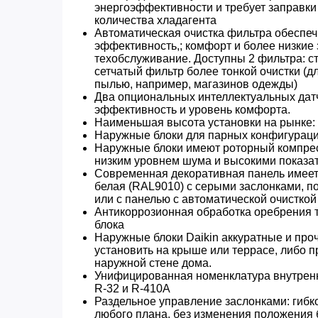
энергоэффективности и требует заправк
количества хладагента
Автоматическая очистка фильтра обеспе
эффективность,; комфорт и более низкие 
техобслуживание. Доступны 2 фильтра: с
сетчатый фильтр более тонкой очистки (
пылью, например, магазинов одежды)
Два опциональных интеллектуальных да
эффективность и уровень комфорта.
Наименьшая высота установки на рынке: 
Наружные блоки для парных конфигурац
Наружные блоки имеют роторный компрес
низким уровнем шума и высокими показа
Современная декоративная панель имеетс
белая (RAL9010) с серыми заслонками, п
или с панелью с автоматической очисткой
Антикоррозионная обработка оребрения 
блока
Наружные блоки Daikin аккуратные и проч
установить на крыше или террасе, либо п
наружной стене дома.
Унифицированная номенклатура внутренн
R-32 и R-410A
Раздельное управление заслонками: гибк
любого плана, без изменения положения 