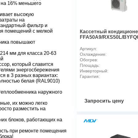
Хладагент
и на 16% меньшего
Инверторная технология
чивает высокую
Для помещения площадью,
затраты на
Производительность
тандартный фильтр и
Электропитание, ф / В / Гц
для помещений с мелкой
Кассетный кондиционер
Холодопроизводительность,
FFA50A9/RXS50L/BYFQ
тчика повышают
Потребляемая мощность, о
Артикул:
Теплопроизводительность, 
214 мм для класса 20-63
Охлаждение:
Потребляемая мощность, на
ий
Обогрев:
сор, который славится
Коэффициент энергоэффеки
Площадь:
телями энергосбережения
Инверторный:
Класс энергоэффективност
я в 3 разных вариантах:
Гарантия:
Коэффициент энергоэффект
олностью белая (RAL9010)
Класс энергоэффективности
теплообменника наружного
Коэффициент сезонной эне
Класс сезонной энергоэффе
Запросить цену
ные, их можно легко
Коэффициент сезонной энер
росто разместить на
SCOP
их блоков, работающих на
Класс сезонной энергоэффе
Технические характеристик
ость при ремонте помещения
Диапазон рабочих температ
блока!