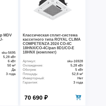
р, нагрев, °C
-15~18
, ВБ, охлаждение, дБ(А)
31/27
, НБ, охлаждение, дБ(А)
48 / 44
 м3/ч
756 / 642 / 522
дкости, Ø, мм
6.4
ер MDV
Классическая сплит-система
а, Ø, мм
12.7
U-
кассетного типа ROYAL CLIMA
ы, м
30
COMPETENZA 2024 CO-4C
от, м
20
18HNX/CO-4C/pan 8D1/CO-E
18HNX (комплект)
sku-5695
5,28 кВт
840x840x204
6 кВт
Артикул:
sku-16928
825x735x300
50 м²
Охлаждение:
5,28 кВт
19
Да
Обогрев:
5 кВт
47
3 года
Площадь:
52,8 м²
Инверторный:
Нет
мм
950x950x60
Гарантия:
3 года
5.4
70 690 ₽