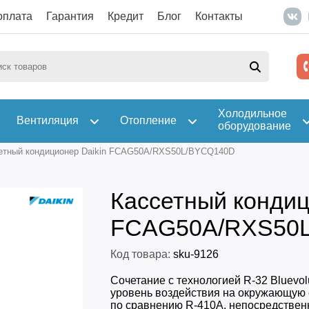
оплата
Гарантия
Кредит
Блог
Контакты
Холодильное
Вентиляция
Отопление
оборудование
етный кондиционер Daikin FCAG50A/RXS50L/BYCQ140D
Кассетный кондиц
FCAG50A/RXS50
Код товара:
sku-9126
Сочетание с технологией R-32 Bluevol
уровень воздействия на окружающую 
по сравнению R-410A, непосредствен