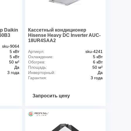
R410A
Да
 м2
50
1~, 220-240 В, 50 Гц
 Daikin
Кассетный кондиционер
 кВт
5
60B3
Hisense Heavy DC Inverter AUC-
18UR4SAA2
хлаждение, кВт
1.41
sku-9064
кВт
6
5 кВт
Артикул:
sku-4241
грев, кВт
1.62
5 кВт
Охлаждение:
5 кВт
вноси, охл., EER
3.55
50 м²
Обогрев:
6 кВт
Да
Площадь:
50 м²
и, охлаждение
A
3 года
Инверторный:
Да
ивности, обогрев, COP
3.7
Гарантия:
3 года
, обогрев
A
ргоэффективности, охл., ESEER
6.48
ктивности, охл.
A++
Запросить цену
гоэффективности, обогрев,
4.29
ктивности, обогрев
A++
и
ур, охлаждение, °C
-10~46