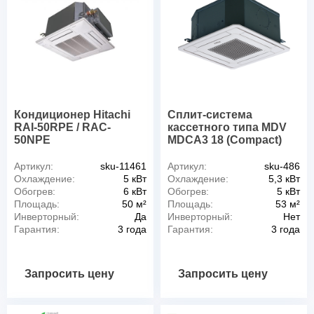
Кондиционер Hitachi
Сплит-система
RAI-50RPE / RAC-
кассетного типа MDV
50NPE
MDCA3 18 (Compact)
Артикул:
sku-11461
Артикул:
sku-486
Охлаждение:
5 кВт
Охлаждение:
5,3 кВт
Обогрев:
6 кВт
Обогрев:
5 кВт
Площадь:
50 м²
Площадь:
53 м²
Инверторный:
Да
Инверторный:
Нет
Гарантия:
3 года
Гарантия:
3 года
Запросить цену
Запросить цену