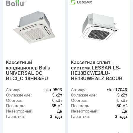
Кассетный
Кассетная сплит-
кондиционер Ballu
система LESSAR LS-
UNIVERSAL DC
HE18BCWE2/LU-
BLCI_C-18HN8/EU
HE18UWE2/LZ-B4CUB
Артикул:
sku-9503
Артикул:
sku-17046
Охлаждение:
5 кВт
Охлаждение:
5 кВт
Обогрев:
6 кВт
Обогрев:
5 кВт
Площадь:
55 м²
Площадь:
50 м²
Инверторный:
Да
Инверторный:
Да
Гарантия:
3 года
Гарантия:
3 года