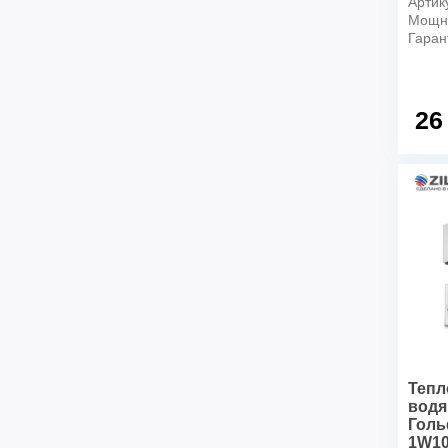
Артик
Мощно
Гаран
26
Тепл
водя
Голь
1W1