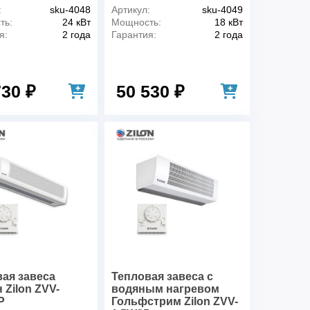
:
sku-4048
Артикул:
sku-4049
ть:
24 кВт
Мощность:
18 кВт
я:
2 года
Гарантия:
2 года
730 ₽
50 530 ₽
ая завеса
Тепловая завеса c
 Zilon ZVV-
водяным нагревом
P
Гольфстрим Zilon ZVV-