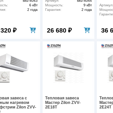
ул:
sku-4043
Артикул:
sku-4044
сть:
6 кВт
Мощность:
9 кВт
Артикул
тия:
2 года
Гарантия:
2 года
Мощнос
Гаранти
 320 ₽
26 680 ₽
36 
овая завеса c
Тепловая завеса
Теплов
ным нагревом
Мастер Zilon ZVV-
Мастер
фстрим Zilon ZVV-
2E18T
2E24T
0