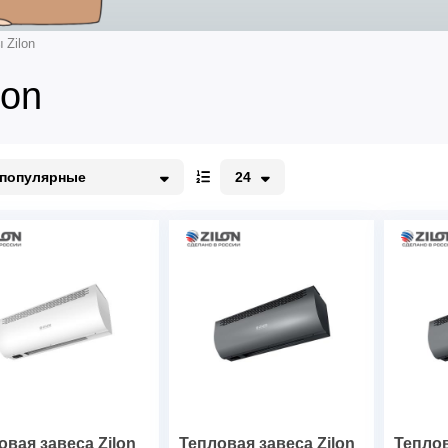
 Zilon
lon
популярные
24
опулярные
12
о акции
24
едорогие
48
орогие
96
овая завеса Zilon
Тепловая завеса Zilon
Теплов