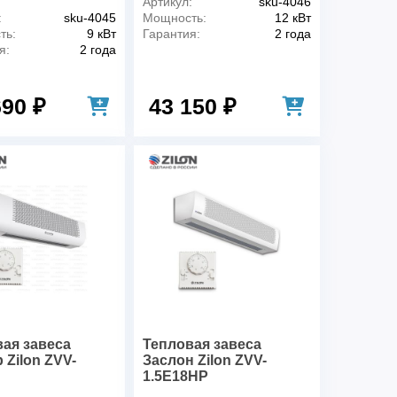
Артикул:
sku-4046
:
sku-4045
Мощность:
12 кВт
ть:
9 кВт
Гарантия:
2 года
я:
2 года
690 ₽
43 150 ₽
ая завеса
Тепловая завеса
 Zilon ZVV-
Заслон Zilon ZVV-
1.5E18HP