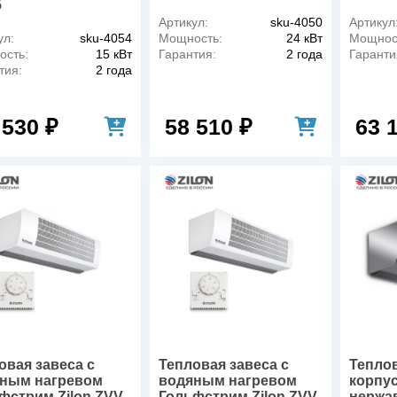
5
Артикул:
sku-4050
Артикул
ул:
sku-4054
Мощность:
24 кВт
Мощнос
сть:
15 кВт
Гарантия:
2 года
Гаранти
тия:
2 года
 530 ₽
58 510 ₽
63 
овая завеса c
Тепловая завеса c
Теплов
ным нагревом
водяным нагревом
корпус
фстрим Zilon ZVV-
Гольфстрим Zilon ZVV-
нержа