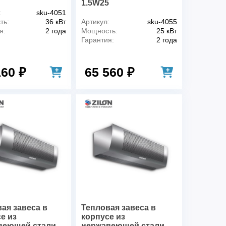
1.5W25
:
sku-4051
ть:
36 кВт
Артикул:
sku-4055
я:
2 года
Мощность:
25 кВт
Гарантия:
2 года
160 ₽
65 560 ₽
ая завеса в
Тепловая завеса в
е из
корпусе из
веющей стали
нержавеющей стали