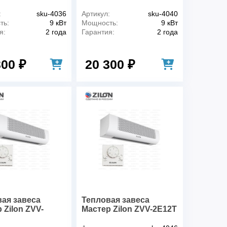
:
sku-4036
Артикул:
sku-4040
ть:
9 кВт
Мощность:
9 кВт
я:
2 года
Гарантия:
2 года
300 ₽
20 300 ₽
ая завеса
Тепловая завеса
 Zilon ZVV-
Мастер Zilon ZVV-2E12T