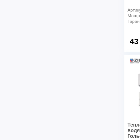
Артик
Мощно
Гаран
43
Тепл
водя
Голь