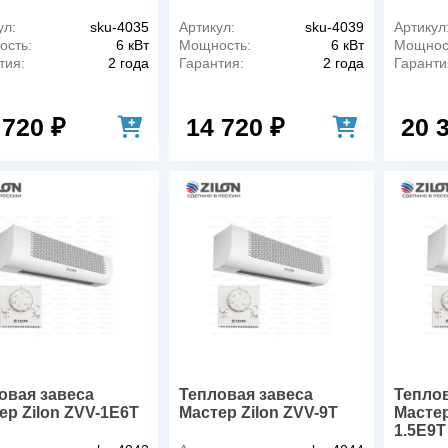
ул:
sku-4035
Артикул:
sku-4039
Артикул
сть:
6 кВт
Мощность:
6 кВт
Мощнос
тия:
2 года
Гарантия:
2 года
Гаранти
 720 ₽
14 720 ₽
20 
овая завеса
Тепловая завеса
Теплов
ер Zilon ZVV-1E6T
Мастер Zilon ZVV-9T
Мастер
1.5E9T