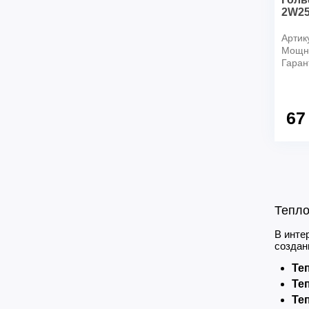
2W2
Артик
Мощно
Гаран
67
Тепло
В инте
создан
Теп
Теп
Теп