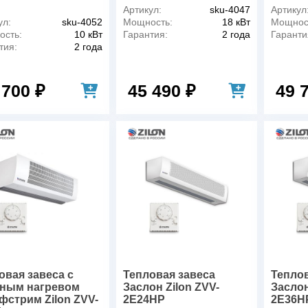
Артикул:
sku-4047
Артикул
ул:
sku-4052
Мощность:
18 кВт
Мощнос
сть:
10 кВт
Гарантия:
2 года
Гаранти
тия:
2 года
 700 ₽
45 490 ₽
49 
овая завеса c
Тепловая завеса
Теплов
ным нагревом
Заслон Zilon ZVV-
Заслон
фстрим Zilon ZVV-
2E24HP
2E36H