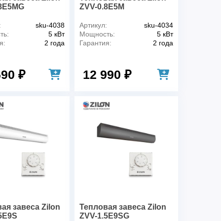
.8E5MG
ZVV-0.8E5M
:
sku-4038
Артикул:
sku-4034
ть:
5 кВт
Мощность:
5 кВт
я:
2 года
Гарантия:
2 года
690 ₽
12 990 ₽
ая завеса Zilon
Тепловая завеса Zilon
5E9S
ZVV-1.5E9SG