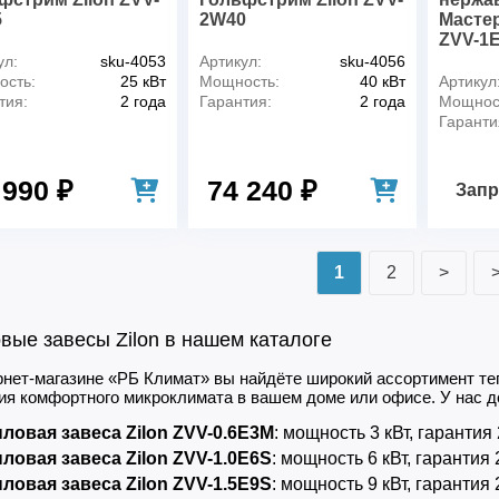
5
2W40
Мастер
ZVV-1E
ул:
sku-4053
Артикул:
sku-4056
сть:
25 кВт
Мощность:
40 кВт
Артикул
тия:
2 года
Гарантия:
2 года
Мощнос
Гаранти
 990 ₽
74 240 ₽
Запр
1
2
>
вые завесы Zilon в нашем каталоге
рнет-магазине «РБ Климат» вы найдёте широкий ассортимент теп
ия комфортного микроклимата в вашем доме или офисе. У нас д
ловая завеса Zilon ZVV-0.6E3M
: мощность 3 кВт, гарантия 
ловая завеса Zilon ZVV-1.0E6S
: мощность 6 кВт, гарантия 
ловая завеса Zilon ZVV-1.5E9S
: мощность 9 кВт, гарантия 