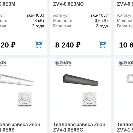
0.6E3M
ZVV-0.6E3MG
ZVV-0
ул:
sku-4033
Артикул:
sku-4037
Артикул
сть:
3 кВт
Мощность:
0,6 кВт
Мощнос
тия:
2 года
Гарантия:
2 года
Гаранти
920 ₽
8 240 ₽
10 
овая завеса Zilon
Тепловая завеса Zilon
Теплов
1.0E6S
ZVV-1.0E6SG
ZVV-1.