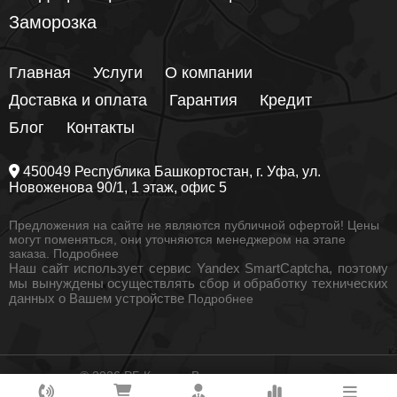
Заморозка
Главная
Услуги
О компании
Доставка и оплата
Гарантия
Кредит
Блог
Контакты
450049
Республика Башкортостан
, г.
Уфа
, ул.
Новоженова 90/1
, 1 этаж, офис 5
Предложения на сайте не являются публичной офертой! Цены
могут поменяться, они уточняются менеджером на этапе
заказа.
Подробнее
Наш сайт использует сервис Yandex SmartCaptcha, поэтому
мы вынуждены осуществлять сбор и обработку технических
данных о Вашем устройстве
Подробнее
© 2026 РБ Климат. Все права защищены
Как вам удобнее с нами связаться?