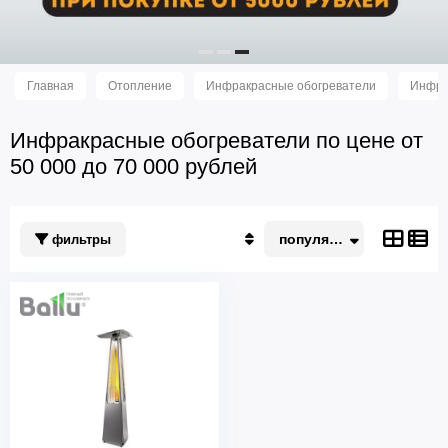
Главная
Отопление
Инфракрасные обогреватели
Инфрак
Инфракрасные обогреватели по цене от
50 000 до 70 000 рублей
популярные
фильтры
Популярные
По акции
Недорогие
Дорогие