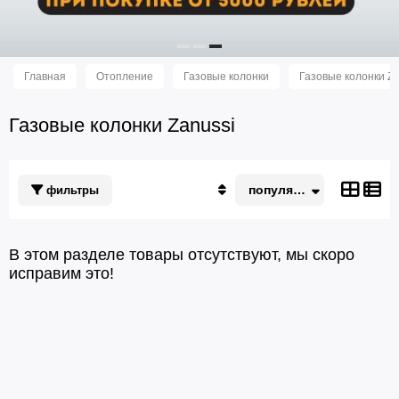
Главная
Отопление
Газовые колонки
Газовые колонки Za
Газовые колонки Zanussi
популярные
фильтры
Популярные
По акции
Недорогие
В этом разделе товары отсутствуют, мы скоро
Дорогие
исправим это!