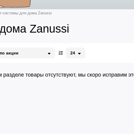
т-системы для дома Zanussi
дома Zanussi
по акции
24
о акции
12
едорогие
24
орогие
48
м разделе товары отсутствуют, мы скоро исправим эт
96