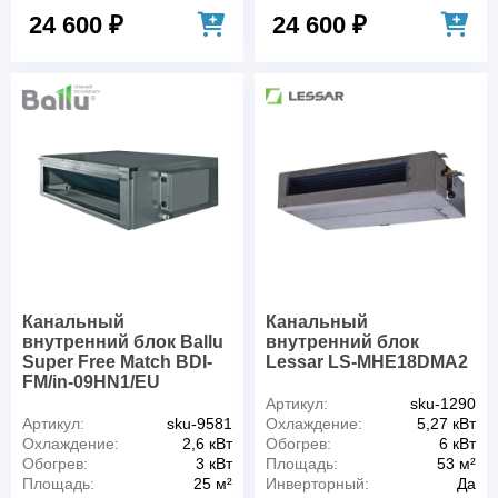
24 600 ₽
24 600 ₽
Канальный
Канальный
внутренний блок Ballu
внутренний блок
Super Free Match BDI-
Lessar LS-MHE18DMA2
FM/in-09HN1/EU
Артикул:
sku-1290
Артикул:
sku-9581
Охлаждение:
5,27 кВт
Охлаждение:
2,6 кВт
Обогрев:
6 кВт
Обогрев:
3 кВт
Площадь:
53 м²
Площадь:
25 м²
Инверторный:
Да