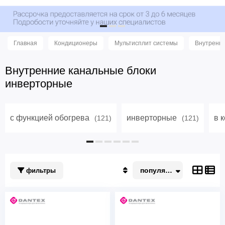
Главная
Кондиционеры
Мультисплит системы
Внутренни
Внутренние канальные блоки
инверторные
с функцией обогрева
инверторные
в 
(121)
(121)
популярные
фильтры
Популярные
По акции
Недорогие
Дорогие