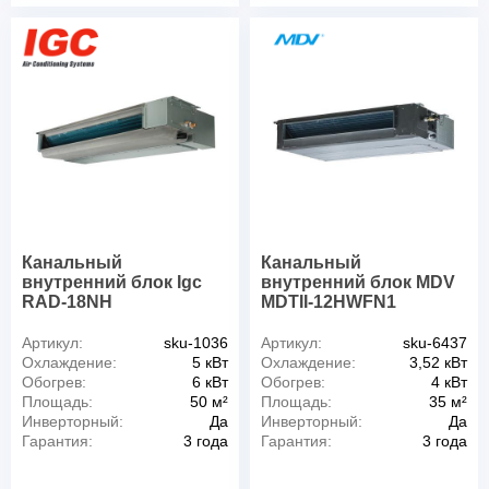
Канальный
Канальный
внутренний блок Igc
внутренний блок MDV
RAD-18NH
MDTII-12HWFN1
Артикул:
sku-1036
Артикул:
sku-6437
Охлаждение:
5 кВт
Охлаждение:
3,52 кВт
Обогрев:
6 кВт
Обогрев:
4 кВт
Площадь:
50 м²
Площадь:
35 м²
Инверторный:
Да
Инверторный:
Да
Гарантия:
3 года
Гарантия:
3 года