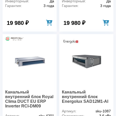
Инверторный:
Да
Инверторный:
Да
Гарантия:
3 года
Гарантия:
3 года
19 980 ₽
19 980 ₽
Канальный
Канальный
внутренний блок Royal
внутренний блок
Clima DUCT EU ERP
Energolux SAD12M1-AI
Inverter RCI-DM09
Артикул:
sku-1087
Артикул:
sku-4201
Охлаждение:
3,6 кВт