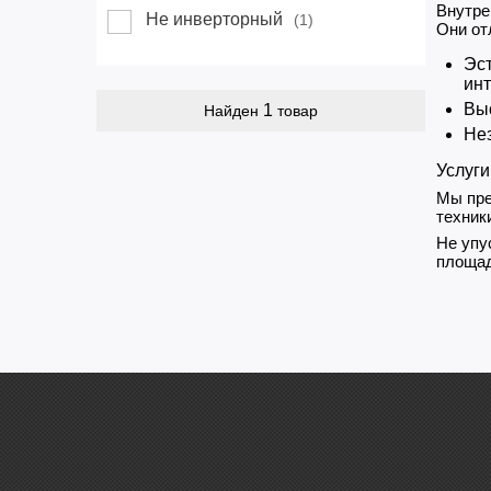
Внутре
Не инверторный
(1)
Они от
Эст
инт
Вы
1
Найден
товар
Нез
Услуги
Мы пре
техник
Не упу
площад