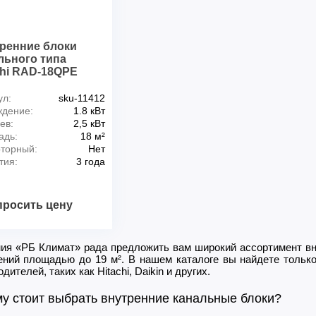
ренние блоки
льного типа
chi RAD-18QPE
ул:
sku-11412
дение:
1.8 кВт
ев:
2,5 кВт
адь:
18 м²
торный:
Нет
тия:
3 года
просить цену
ия «РБ Климат» рада предложить вам широкий ассортимент вн
ний площадью до 19 м². В нашем каталоге вы найдете тольк
дителей, таких как Hitachi, Daikin и других.
у стоит выбрать внутренние канальные блоки?