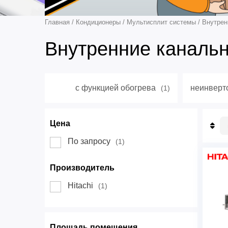
Главная
/
Кондиционеры
/
Мультисплит системы
/
Внутрен
Внутренние канальн
с функцией обогрева
неинверт
(1)
Цена
П
По запросу
(1)
П
Н
Д
Производитель
Hitachi
(1)
Площадь помещения