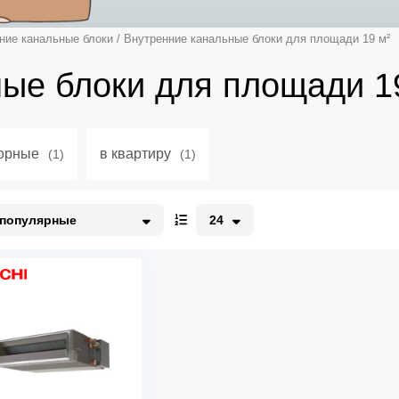
ние канальные блоки
/
Внутренние канальные блоки для площади 19 м²
ые блоки для площади 1
орные
в квартиру
(1)
(1)
популярные
24
опулярные
12
о акции
24
едорогие
48
орогие
96