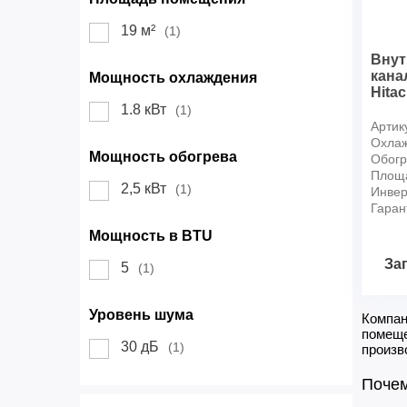
19 м²
(1)
Внут
кана
Мощность охлаждения
Hita
1.8 кВт
(1)
Артик
Охлаж
Мощность обогрева
Обогр
Площ
2,5 кВт
(1)
Инвер
Гаран
Мощность в BTU
За
5
(1)
Уровень шума
Компан
помеще
30 дБ
(1)
произво
Почем