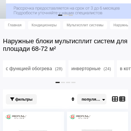
Главная
Кондиционеры
Мультисплит системы
Наружные 
Наружные блоки мультисплит систем для
площади 68-72 м²
с функцией обогрева
инверторные
в ко
(28)
(24)
популярные
фильтры
Популярные
По акции
Недорогие
Дорогие