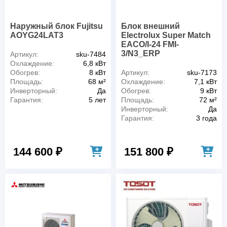
Наружный блок Fujitsu
Блок внешний
AOYG24LAT3
Electrolux Super Match
EACO/I-24 FMI-
3/N3_ERP
Артикул:
sku-7484
Охлаждение:
6,8 кВт
Обогрев:
8 кВт
Артикул:
sku-7173
Площадь:
68 м²
Охлаждение:
7,1 кВт
Инверторный:
Да
Обогрев:
9 кВт
Гарантия:
5 лет
Площадь:
72 м²
Инверторный:
Да
Гарантия:
3 года
144 600 ₽
151 800 ₽