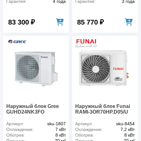
Гарантия:
4 года
Гарантия:
3 года
83 300 ₽
85 770 ₽
Наружный блок Gree
Наружный блок Funai
GUHD24NK3FO
RAMI-3OR70HP.D05/U
Артикул:
sku-1807
Артикул:
sku-8454
Охлаждение:
7 кВт
Охлаждение:
7,2 кВт
Обогрев:
8 кВт
Обогрев:
8 кВт
Площадь:
70 м²
Площадь:
70 м²