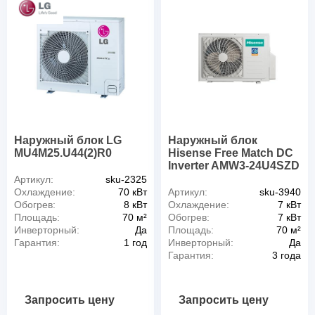
Наружный блок LG
Наружный блок
MU4M25.U44(2)R0
Hisense Free Match DC
Inverter AMW3-24U4SZD
Артикул:
sku-2325
Охлаждение:
70 кВт
Артикул:
sku-3940
Обогрев:
8 кВт
Охлаждение:
7 кВт
Площадь:
70 м²
Обогрев:
7 кВт
Инверторный:
Да
Площадь:
70 м²
Гарантия:
1 год
Инверторный:
Да
Гарантия:
3 года
Запросить цену
Запросить цену