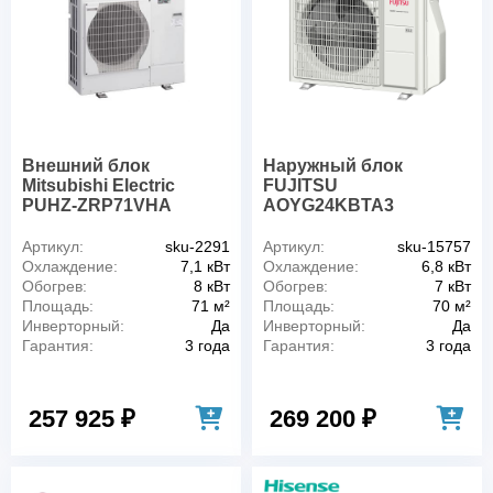
Внешний блок
Наружный блок
Mitsubishi Electric
FUJITSU
PUHZ-ZRP71VHA
AOYG24KBTA3
Артикул:
sku-2291
Артикул:
sku-15757
Охлаждение:
7,1 кВт
Охлаждение:
6,8 кВт
Обогрев:
8 кВт
Обогрев:
7 кВт
Площадь:
71 м²
Площадь:
70 м²
Инверторный:
Да
Инверторный:
Да
Гарантия:
3 года
Гарантия:
3 года
257 925 ₽
269 200 ₽