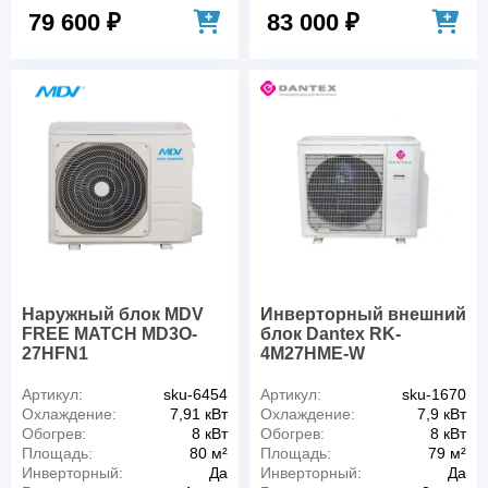
79 600 ₽
83 000 ₽
Наружный блок MDV
Инверторный внешний
FREE MATCH MD3O-
блок Dantex RK-
27HFN1
4M27HME-W
Артикул:
sku-6454
Артикул:
sku-1670
Охлаждение:
7,91 кВт
Охлаждение:
7,9 кВт
Обогрев:
8 кВт
Обогрев:
8 кВт
Площадь:
80 м²
Площадь:
79 м²
Инверторный:
Да
Инверторный:
Да