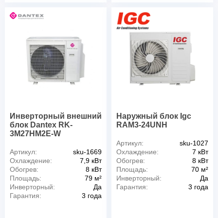
Инверторный внешний
Наружный блок Igc
блок Dantex RK-
RAM3-24UNH
3M27HM2E-W
Артикул:
sku-1027
Артикул:
sku-1669
Охлаждение:
7 кВт
Охлаждение:
7,9 кВт
Обогрев:
8 кВт
Обогрев:
8 кВт
Площадь:
70 м²
Площадь:
79 м²
Инверторный:
Да
Инверторный:
Да
Гарантия:
3 года
Гарантия:
3 года