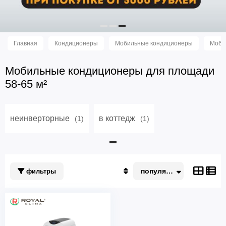
Главная
Кондиционеры
Мобильные кондиционеры
Моби
Мобильные кондиционеры для площади
58-65 м²
неинверторные
в коттедж
(1)
(1)
популярные
фильтры
Популярные
По акции
Недорогие
Дорогие