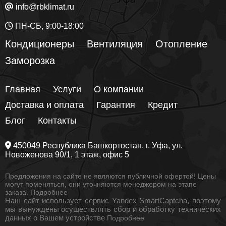
info@rbklimat.ru
ПН-СБ, 9:00-18:00
Кондиционеры
Вентиляция
Отопление
Заморозка
Главная
Услуги
О компании
Доставка и оплата
Гарантия
Кредит
Блог
Контакты
450049
Республика Башкортостан
, г.
Уфа
, ул.
Новоженова 90/1
, 1 этаж, офис 5
Предложения на сайте не являются публичной офертой! Цены
могут поменяться, они уточняются менеджером на этапе
заказа.
Подробнее
Наш сайт использует сервис Yandex SmartCaptcha, поэтому
мы вынуждены осуществлять сбор и обработку технических
данных о Вашем устройстве
Подробнее