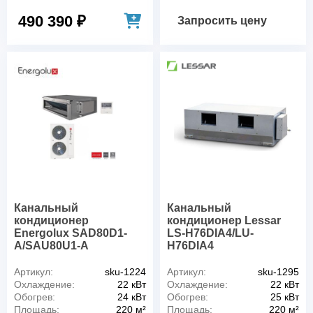
490 390 ₽
Запросить цену
Канальный
Канальный
кондиционер
кондиционер Lessar
Energolux SAD80D1-
LS-H76DIA4/LU-
A/SAU80U1-A
H76DIA4
Артикул:
sku-1224
Артикул:
sku-1295
Охлаждение:
22 кВт
Охлаждение:
22 кВт
Обогрев:
24 кВт
Обогрев:
25 кВт
Площадь:
220 м²
Площадь:
220 м²