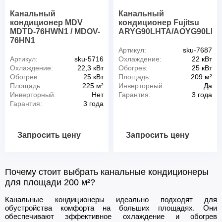
Канальный
Канальный
кондиционер MDV
кондиционер Fujitsu
MDTD-76HWN1 / MDOV-
ARYG90LHTA/AOYG90LR
76HN1
Артикул:
sku-7687
Артикул:
sku-5716
Охлаждение:
22 кВт
Охлаждение:
22,3 кВт
Обогрев:
25 кВт
Обогрев:
25 кВт
Площадь:
209 м²
Площадь:
225 м²
Инверторный:
Да
Инверторный:
Нет
Гарантия:
3 года
Гарантия:
3 года
Запросить цену
Запросить цену
Почему стоит выбрать канальные кондиционеры
для площади 200 м²?
Канальные кондиционеры идеально подходят для
обустройства комфорта на больших площадях. Они
обеспечивают эффективное охлаждение и обогрев