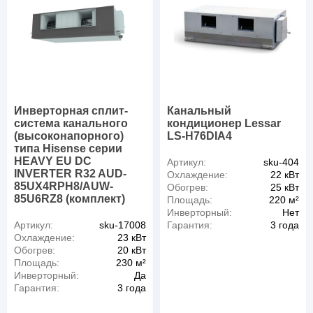
Инверторная сплит-
Канальный
система канального
кондиционер Lessar
(высоконапорного)
LS-H76DIA4
типа Hisense серии
HEAVY EU DC
Артикул:
sku-404
INVERTER R32 AUD-
Охлаждение:
22 кВт
85UX4RPH8/AUW-
Обогрев:
25 кВт
85U6RZ8 (комплект)
Площадь:
220 м²
Инверторный:
Нет
Артикул:
sku-17008
Гарантия:
3 года
Охлаждение:
23 кВт
Обогрев:
20 кВт
Площадь:
230 м²
Инверторный:
Да
Гарантия:
3 года