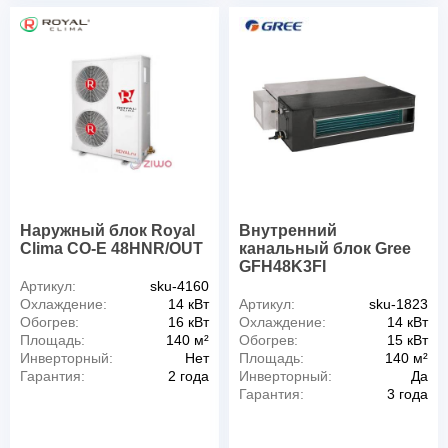
Наружный блок Royal
Внутренний
Clima CO-E 48HNR/OUT
канальный блок Gree
GFH48K3FI
Артикул:
sku-4160
Охлаждение:
14 кВт
Артикул:
sku-1823
Обогрев:
16 кВт
Охлаждение:
14 кВт
Площадь:
140 м²
Обогрев:
15 кВт
Инверторный:
Нет
Площадь:
140 м²
Гарантия:
2 года
Инверторный:
Да
Гарантия:
3 года