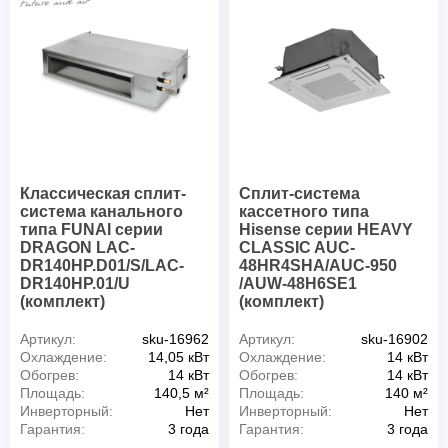
Классическая сплит-
Сплит-система
система канального
кассетного типа
типа FUNAI серии
Hisense серии HEAVY
DRAGON LAC-
CLASSIC AUC-
DR140HP.D01/S/LAC-
48HR4SHA/AUC-950
DR140HP.01/U
/AUW-48H6SE1
(комплект)
(комплект)
Артикул:
sku-16962
Артикул:
sku-16902
Охлаждение:
14,05 кВт
Охлаждение:
14 кВт
Обогрев:
14 кВт
Обогрев:
14 кВт
Площадь:
140,5 м²
Площадь:
140 м²
Инверторный:
Нет
Инверторный:
Нет
Гарантия:
3 года
Гарантия:
3 года