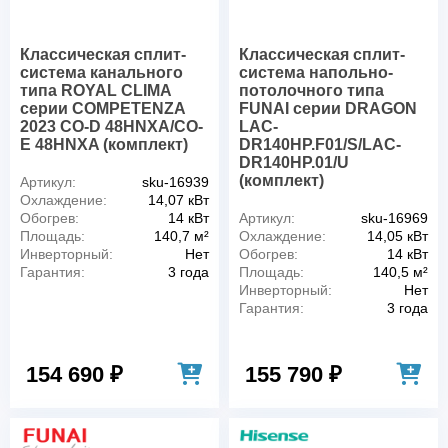
Классическая сплит-
Классическая сплит-
система канального
система напольно-
типа ROYAL CLIMA
потолочного типа
серии COMPETENZA
FUNAI серии DRAGON
2023 CO-D 48HNXA/CO-
LAC-
E 48HNXA (комплект)
DR140HP.F01/S/LAC-
DR140HP.01/U
(комплект)
Артикул:
sku-16939
Охлаждение:
14,07 кВт
Обогрев:
14 кВт
Артикул:
sku-16969
Площадь:
140,7 м²
Охлаждение:
14,05 кВт
Инверторный:
Нет
Обогрев:
14 кВт
Гарантия:
3 года
Площадь:
140,5 м²
Инверторный:
Нет
Гарантия:
3 года
154 690 ₽
155 790 ₽