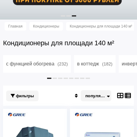
Главная
Кондиционеры
Кондиционеры для площади 140 м²
Кондиционеры для площади 140 м²
с функцией обогрева
в коттедж
инвер
(232)
(182)
популярные
фильтры
Популярные
По акции
Недорогие
Дорогие