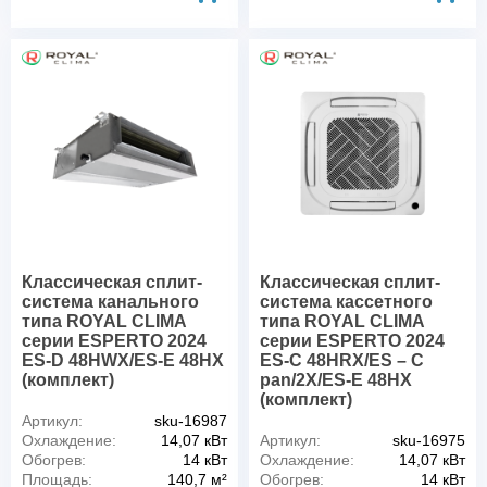
Классическая сплит-
Классическая сплит-
система канального
система кассетного
типа ROYAL CLIMA
типа ROYAL CLIMA
серии ESPERTO 2024
серии ESPERTO 2024
ES-D 48HWX/ES-E 48HX
ES-C 48HRX/ES – C
(комплект)
pan/2X/ES-E 48HX
(комплект)
Артикул:
sku-16987
Охлаждение:
14,07 кВт
Артикул:
sku-16975
Обогрев:
14 кВт
Охлаждение:
14,07 кВт
Площадь:
140,7 м²
Обогрев:
14 кВт