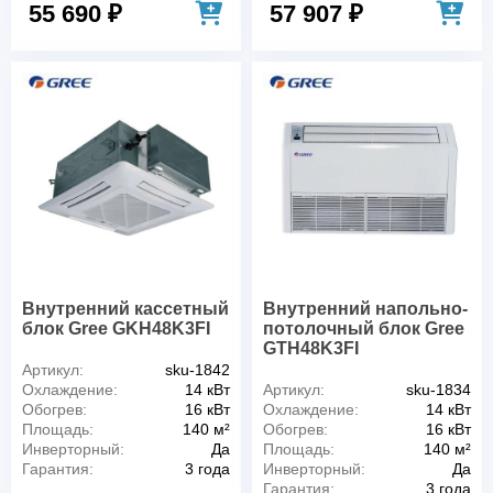
55 690 ₽
57 907 ₽
Внутренний кассетный
Внутренний напольно-
блок Gree GKH48K3FI
потолочный блок Gree
GTH48K3FI
Артикул:
sku-1842
Охлаждение:
14 кВт
Артикул:
sku-1834
Обогрев:
16 кВт
Охлаждение:
14 кВт
Площадь:
140 м²
Обогрев:
16 кВт
Инверторный:
Да
Площадь:
140 м²
Гарантия:
3 года
Инверторный:
Да
Гарантия:
3 года