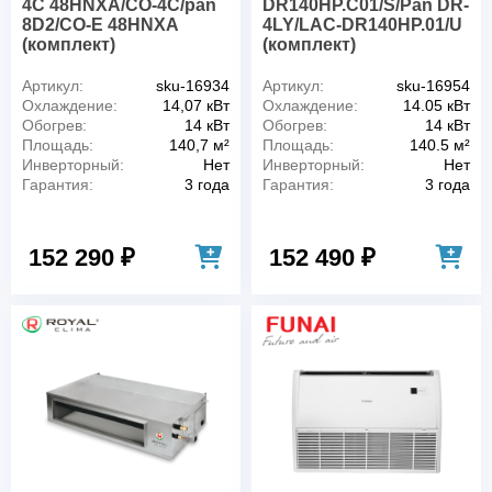
4C 48HNXA/CO-4C/pan
DR140HP.C01/S/Pan DR-
8D2/CO-E 48HNXA
4LY/LAC-DR140HP.01/U
(комплект)
(комплект)
Артикул:
sku-16934
Артикул:
sku-16954
Охлаждение:
14,07 кВт
Охлаждение:
14.05 кВт
Обогрев:
14 кВт
Обогрев:
14 кВт
Площадь:
140,7 м²
Площадь:
140.5 м²
Инверторный:
Нет
Инверторный:
Нет
Гарантия:
3 года
Гарантия:
3 года
152 290 ₽
152 490 ₽