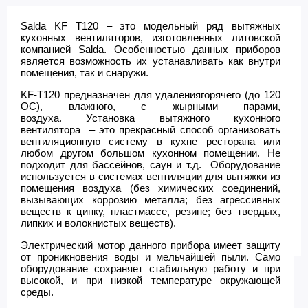
Salda KF T120 – это модельный ряд вытяжных
кухонных вентиляторов, изготовленных литовской
компанией Salda. Особенностью данных приборов
является возможность их устанавливать как внутри
помещения, так и снаружи.
KF-T120 предназначен для удалениягорячего (до 120
OC), влажного, с жырными парами,
воздуха. Установка вытяжного кухонного
вентилятора
– это прекрасный способ организовать
вентиляционную систему в кухне ресторана или
любом другом большом кухонном помещении. Не
подходит для бассейнов, саун и т.д. Оборудование
используется в системах вентиляции для вытяжки из
помещения воздуха (без химических соединений,
вызывающих коррозию металла; без агрессивных
веществ к цинку, пластмассе, резине; без твердых,
липких и волокнистых веществ).
Электрический мотор данного прибора имеет защиту
от проникновения воды и мельчайшей пыли. Само
оборудование сохраняет стабильную работу и при
высокой, и при низкой температуре окружающей
среды.