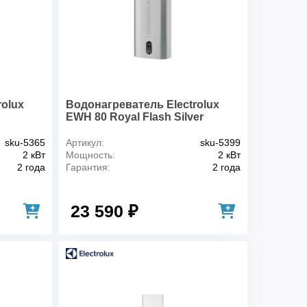
24 мес
Белый
к
96 мес
50 л
век для принятия
2
)
rolux
Водонагреватель Electrolux
EWH 80 Royal Flash Silver
сть
2 кВт
С
114 мин
sku-5365
Артикул:
sku-5399
2 кВт
Мощность:
2 кВт
75 °С
2 года
Гарантия:
2 года
0,70 / 1,30 / 2,00
а
3
23 590 ₽
Нет
Да
отки воды
Bacteria stop system
Да
ости
IPX4