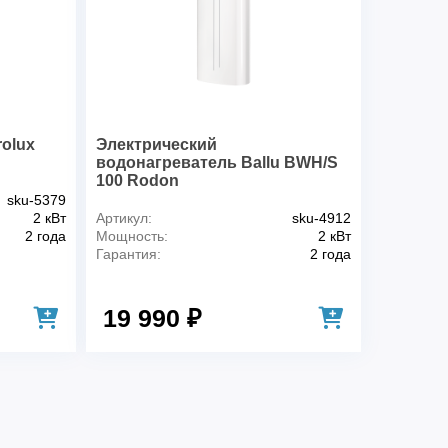
неисправности
Нет
оды
Нет
Да
 давления
Да
Магниевый анод
rolux
Электрический
Нержавеющая сталь
водонагреватель Ballu BWH/S
Да
100 Rodon
sku-5379
Универсальное
2 кВт
Артикул:
sku-4912
2 года
Мощность:
2 кВт
Настенная внутри помещения
Гарантия:
2 года
я
220,0
Да
1/2 "
19 990 ₽
1/2 "
11.1 кг
0.645 м
 (В*Ш*Г)
0,645*0,435*0,26 м
0.26 м