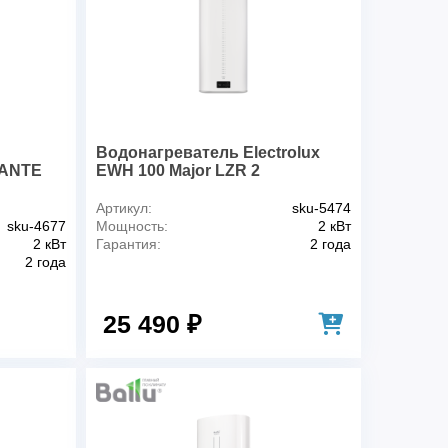
24 мес
Серый серебристый
к
96 мес
30 л
век для принятия
1
)
Водонагреватель Electrolux
MANTE
EWH 100 Major LZR 2
сть
2 кВт
С
72 мин
Артикул:
sku-5474
sku-4677
Мощность:
2 кВт
75 °С
2 кВт
Гарантия:
2 года
2,00 / 1,30 / 0,70
2 года
а
3
25 490 ₽
Нет
Да
отки воды
Bacteria stop system
Да
ости
IPX4