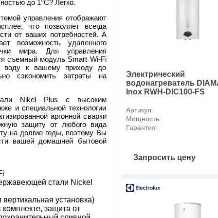
ностью до 1°C? Легко.
Гарантийный срок
Цвет корпуса
стемой управления отображают
Гарантия на внутренний ба
сплее, что позволяет всегда
сти от ваших потребностей. А
Емкость (внутр. объем)
ает возможность удаленного
Потребительские
чки мира. Для управления
Расчетное количество чело
ся съемный модуль Smart Wi-Fi
душа (при среднем расходе
ть воду к вашему приходу до
Электрический
ьно сэкономить затраты на
Производительность
водонагреватель DIA
Макс. потребляемая мощно
Inox RWH-DIC100-FS
тали Nikel Plus с высоким
Время нагрева воды до 75°
кже и специальной технологии
Артикул:
Макс. температура воды
атизированной аргонной сварки
Мощность:
Ступени мощности нагрева
ежную защиту от любого вида
Гарантия:
ту на долгие годы, поэтому Вы
Режимы и функции
сти вашей домашней бытовой
Количество режимов нагрев
Система сухих ТЭНов
Запросить цену
Режим антизамерзания
Fi
Система санитарной обраб
ержавеющей стали Nickel
Таймер
 вертикальная установка)
Защита и безопасность
 комплекте, защита от
Класс пылевлагозащищенн
едохранительный сливной