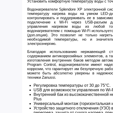
Установить комфортную температуру воды с точ
Водонагреватели Splendore XP электронной си
температуру нагрева воды на умном LED-ди
контролировать и поддерживать ее в зависимо
подключение к Wi-Fi через USB-разъем д
управления нагревом воды из любой то
водонагревателем с помощью Wi-Fi использует
(доп.опция). Это позволит не только нагре
необходимой температуры, но и значител
электроэнергию.
Благодаря использованию нержавеющей с
содержанием антикоррозийных элементов, а та
изготовления внутренних баков методом автом
Program Control, водонагреватели имеют над
коррозии, что гарантирует им безупречную рабо
можете быть абсолютно уверены в надежно
техники Zanussi.
Регулировка температуры от 30 до 75°С.
USB для возможности управления по Wi-
Внутренний бак из высококачественной н
Plus
Универсальный монтаж (горизонтальная и
Устройство защитного отключения (УЗО) в
перегрева, защита от сухого нагрева, пр