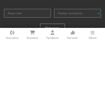
Как вам удобнее с нами связаться?
Контакты
Корзина
Профиль
Каталог
Меню
ВКонтакте
WhatsApp
Telegram
Интернет-магазин климатического и
отопительного оборудования - «РБ
Климат»
Онлайн Чат
Мы на связи
Заказать звонок
Позвонить