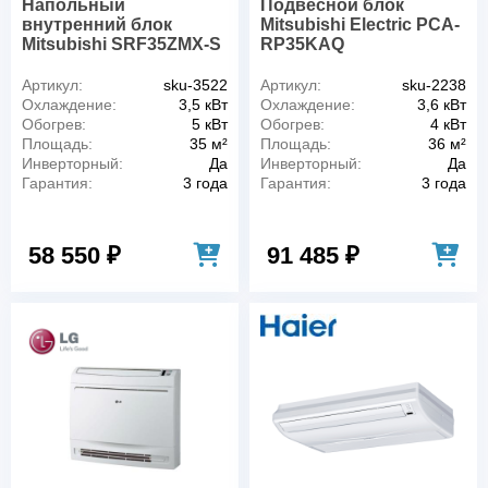
Напольный
Подвесной блок
внутренний блок
Mitsubishi Electric PCA-
Mitsubishi SRF35ZMX-S
RP35KAQ
Артикул:
sku-3522
Артикул:
sku-2238
Охлаждение:
3,5 кВт
Охлаждение:
3,6 кВт
Обогрев:
5 кВт
Обогрев:
4 кВт
Площадь:
35 м²
Площадь:
36 м²
Инверторный:
Да
Инверторный:
Да
Гарантия:
3 года
Гарантия:
3 года
58 550 ₽
91 485 ₽