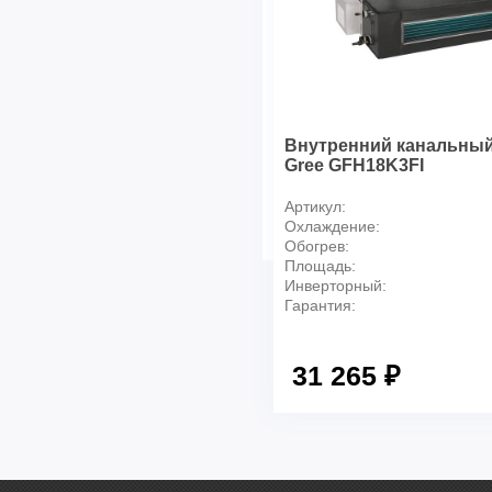
Никого нет дома
Недельный таймер
Централизованное управле
Встраиваемые внутренние 
Проводной пульт дистанцио
управления
Внутренний канальный
Фильтр с функцией самоочи
Gree GFH18K3FI
Антибактериальная поверхн
Артикул:
Приоритетное помещение (
мультисистем)
Охлаждение:
Обогрев:
Площадь:
Инверторный:
Гарантия:
31 265 ₽