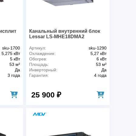
Охлаждение/нагрев
Внутренний блок канального типа,
низконапорный
кВт, ном.
5
исплит
Канальный внутренний блок
1~, 220-240 В, 50 Гц
Lessar LS-MHE18DMA2
и
sku-1700
Артикул:
sku-1290
, охлаждение,
38 / 30
5,275 кВт
Охлаждение:
5,27 кВт
5 кВт
Обогрев:
6 кВт
, охлаждение,
38
53 м²
Площадь:
53 м²
Да
Инверторный:
Да
, охлаждение,
30
3 года
Гарантия:
4 года
дкости, Ø, мм
6,4
25 900 ₽
а, Ø, мм
12,7
30
1150x620x200
Да