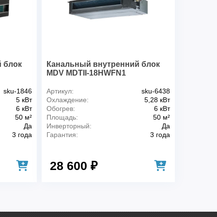
Да
Да
ние
Да
блоки
Да
нного
Да
 блок
Канальный внутренний блок
стки
Да
MDV MDTII-18HWFN1
ость пульта
Да
sku-1846
Артикул:
sku-6438
только для
Да
5 кВт
Охлаждение:
5,28 кВт
6 кВт
Обогрев:
6 кВт
50 м²
Площадь:
50 м²
Да
Инверторный:
Да
3 года
Гарантия:
3 года
28 600 ₽