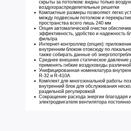
скрыты за потолком: видны только возду
воздухораспределительные решетки
Компактные размеры позволяют легко уст
между подвесным потолком и перекрытием
пространства всего лишь 240 мм
Опция автоматической очистки обеспечи
эффективность, удобство и надежность б
фильтра
Интернет-контроллер (опция): приложени
внутренним блоком отовсюду по локальной
также собирать данные об энергопотребл
Среднее внешнее статическое давление д
применять гибкие воздуховоды различно
Унифицированная номенклатура внутренн
R-32 и R-410A
Комплект для многозональной работы поз
внутренний блок для обслуживания нескол
раздельной регулировкой
Сокращение расхода энергии благодаря 
электродвигателя вентилятора постоянно