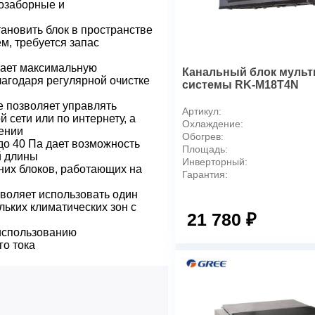
Основные режимы работы
хозаборные и
Тип блока
ановить блок в пространстве
, требуется запас
Производительность
Холодопроизводительность, 
вает максимальную
Канальный блок мульт
Электропитание, ф / В / Гц
лагодаря регулярной очистке
системы RK-M18T4N
Технические характеристик
е позволяет управлять
Артикул:
Уровень звукового давления
 сети или по интернету, а
дБ(А)
Охлаждение:
ении
Обогрев:
Уровень звукового давления
о 40 Па дает возможность
Площадь:
макс., дБ(А)
й длины
Инверторный:
Уровень звукового давления
их блоков, работающих на
Гарантия:
тих., дБ(А)
воляет использовать один
Трубопровод хладагента
ьких климатических зон с
Трубопровод со стороны жи
21 780 ₽
Трубопровод со стороны газ
использованию
Габариты
го тока
Вес нетто, кг
Габариты, ШхГхВ, мм
Прочее
Функция ночной экономии