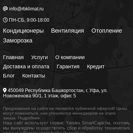
info@rbklimat.ru
ПН-СБ, 9:00-18:00
Кондиционеры
Вентиляция
Отопление
Заморозка
Главная
Услуги
О компании
Доставка и оплата
Гарантия
Кредит
Блог
Контакты
450049
Республика Башкортостан
, г.
Уфа
, ул.
Новоженова 90/1
, 1 этаж, офис 5
Предложения на сайте не являются публичной офертой! Цены
могут поменяться, они уточняются менеджером на этапе
заказа.
Подробнее
Наш сайт использует сервис Yandex SmartCaptcha, поэтому
мы вынуждены осуществлять сбор и обработку технических
данных о Вашем устройстве
Подробнее