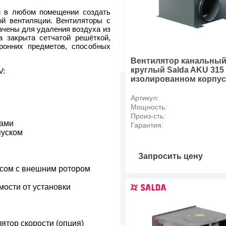
Номинальный ток, А
м в любом помещении создать
й вентиляции. Вентиляторы с
Частота вращения, обмин
чены для удаления воздуха из
Уровень звукового давлени
а закрыта сетчатой решёткой,
Температура перемещаемог
онних предметов, способных
Масса, кг
Вентилятор канальны
круглый Salda AKU 315
V:
изолированном корпус
Артикул:
Мощность:
Произ-сть:
ками
Гарантия:
пуском
Запросить цену
сом с внешним ротором
мости от установки
тор скорости (опция)