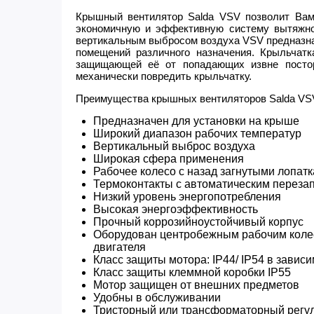
Крышный вентилятор Salda VSV позволит Ва
экономичную и эффективную систему вытяжно
вертикальным выбросом воздуха VSV предназна
помещений различного назначения. Крыльчатк
защищающей её от попадающих извне постор
механически повредить крыльчатку.
Преимущества крышных вентиляторов Salda VS
Предназначен для установки на крыше
Широкий диапазон рабочих температур
Вертикальный выброс воздуха
Широкая сфера применения
Рабочее колесо с назад загнутыми лопат
Термоконтакты с автоматическим переза
Низкий уровень энергопотребления
Высокая энергоэффективность
Прочный коррозийноустойчивый корпус
Оборудован центробежным рабочим коле
двигателя
Класс защиты мотора: IP44/ IP54 в зависи
Класс защиты клеммной коробки IP55
Мотор защищен от внешних предметов
Удобны в обслуживании
Тристорный или трансформаторный регуля