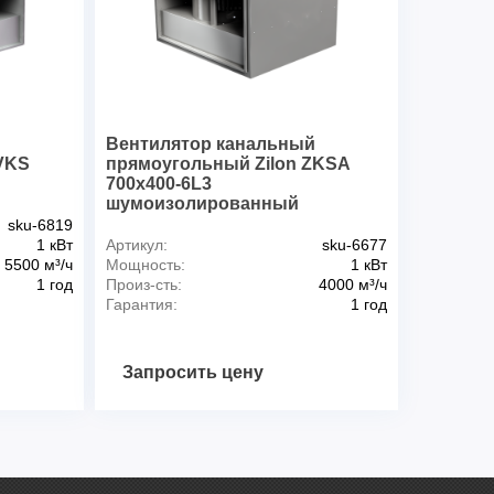
й
Вентилятор канальный
VKS
прямоугольный Zilon ZKSA
700х400-6L3
шумоизолированный
sku-6819
1 кВт
Артикул:
sku-6677
5500 м³/ч
Мощность:
1 кВт
1 год
Произ-сть:
4000 м³/ч
Гарантия:
1 год
Запросить цену