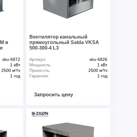
2,21
1330
я дБА
78
о воздуха max, 0C
55
65
й
Вентилятор канальный
 M в
прямоугольный Salda VKSA
е
500-300-4 L3
sku-6872
Артикул:
sku-6826
1 кВт
Мощность:
1 кВт
2500 м³/ч
Произ-сть:
2500 м³/ч
1 год
Гарантия:
1 год
Запросить цену