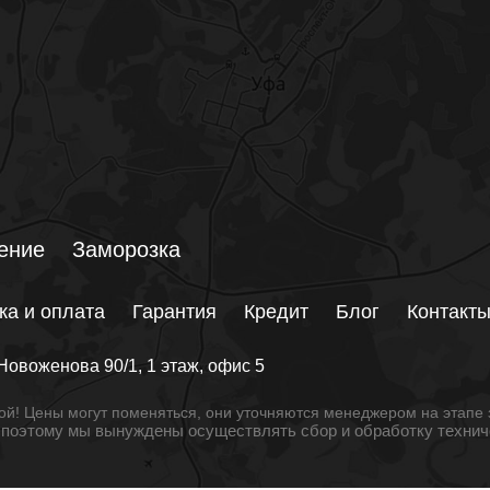
ение
Заморозка
ка и оплата
Гарантия
Кредит
Блог
Контакт
Новоженова 90/1
, 1 этаж, офис 5
й! Цены могут поменяться, они уточняются менеджером на этапе 
, поэтому мы вынуждены осуществлять сбор и обработку техни