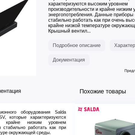
характеризуются высоким уровнем
производительности и крайне низким 
энергопотребления. Данные приборы
стабильно работать как при очень высо
крайне низкой температуре окружающ
Крышный вентил...
Подробное описание
Характер
Документация
Предл
ментация
Похожие товары
ционного оборудования Salda
Модель
V, которые характеризуются
Расход воздуха max, м3ч
и крайне низким уровнем
Напряжение 50 Гц, В
 стабильно работать как при
атуре окружающей среды.
Мощность, кВт