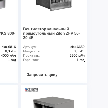
Вт
0,87
1,8
1400
375
29
й
Вентилятор канальный
KS 800-
прямоугольный Zilon ZFP 50-
30-4E
sku-6816
Артикул:
sku-6650
0,9 кВт
Мощность:
0,9 кВт
4000 м³/ч
Произ-сть:
2500 м³/ч
1 год
Гарантия:
1 год
Запросить цену