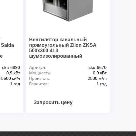
й
Вентилятор канальный
 Salda
прямоугольный Zilon ZKSA
500х300-4L3
е
шумоизолированный
sku-6890
Артикул:
sku-6670
0,9 кВт
Мощность:
0,9 кВт
5500 м³/ч
Произ-сть:
2500 м³/ч
1 год
Гарантия:
1 год
Запросить цену