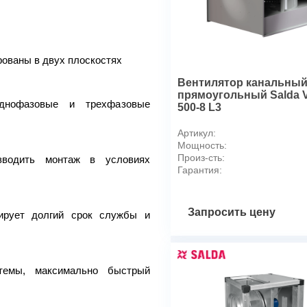
Потребляемая мощность, к
Номинальный ток, А
Частота вращения, об/мин
ованы в двух плоскостях
Полное давление, Па
Масса,кг
Вентилятор канальны
прямоугольный Salda V
днофазовые и трехфазовые
500-8 L3
Артикул:
1 -
ZFP 40-20-4Е
Мощность:
2 -
ZFP 40-20-4D
Произ-сть:
зводить монтаж в условиях
Гарантия:
3 -
ZFP 50-25-4Е
4 -
ZFP 50-25-4D
Запросить цену
тирует долгий срок службы и
5 -
ZFP 50-25-6Е
6 -
ZFP 50-25-6D
7 -
ZFP 50-30-4Е
темы, максимально быстрый
8 -
ZFP 50-30-4D