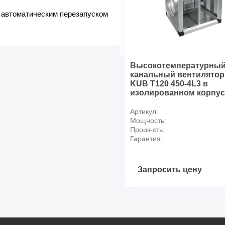
9 -
ZFP 50-30-6Е
 автоматическим перезапуском
10 -
ZFP 50-30-6D
11 -
ZFP 60-30-4Е
Высокотемпературны
канальный вентилятор
KUB T120 450-4L3 в
изолированном корпус
Артикул:
Мощность:
Произ-сть:
Гарантия:
Запросить цену