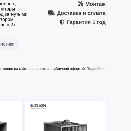
венных,
Монтаж
ляторы
Доставка и оплата
ед загнутыми
отором.
Гарантия
1 год
ля в 2х
истики
ожения на сайте не являются публичной офертой.
Подробнее
ZFP 50-30-4D
8
2450
Гц)
400