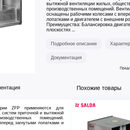
вытяжной вентиляции жилых, общест
производственных помещений. Венти
оснащены рабочими колесами с впер
лопатками и двигателем с внешнем р
Преимущества: Балансировка двигате
плоскостях ...
Подробное описание
Характер
Документация
Предл
ментация
Похожие товары
ерии ZFP применяются для
Модель
 систем приточной и вытяжной
№ графика
изводственных помещений.
Расход воздуха max, м3/ч
перед загнутыми лопатками и
Напряжение питания, В (50