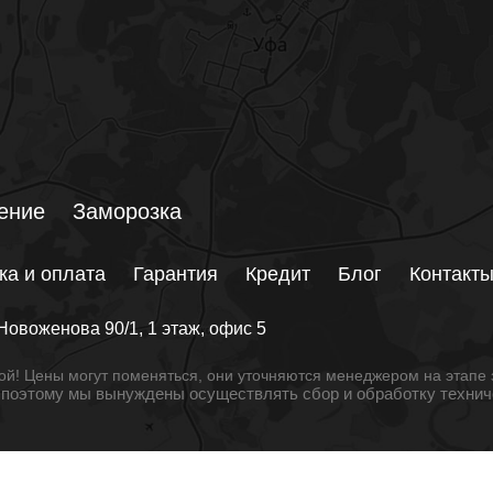
ение
Заморозка
ка и оплата
Гарантия
Кредит
Блог
Контакт
Новоженова 90/1
, 1 этаж, офис 5
й! Цены могут поменяться, они уточняются менеджером на этапе 
, поэтому мы вынуждены осуществлять сбор и обработку техни
© 2026 РБ Климат. Все права защищены