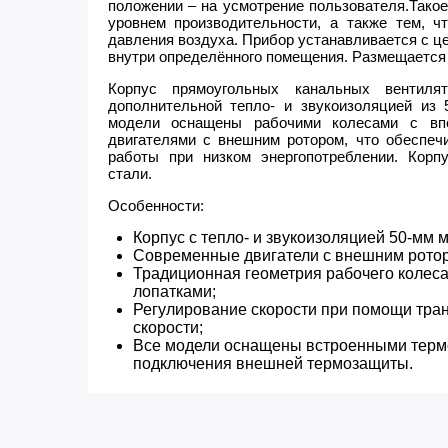
положении – на усмотрение пользователя.Тако
уровнем производительности, а также тем, ч
давления воздуха. Прибор устанавливается с ц
внутри определённого помещения. Размещается
Корпус прямоугольных канальных вентил
дополнительной тепло- и звукоизоляцией из 
модели оснащены рабочими колесами с вп
двигателями с внешним ротором, что обеспеч
работы при низком энергопотреблении. Корп
стали.
Особенности:​
Корпус с тепло- и звукоизоляцией 50-мм 
Современные двигатели с внешним ротор
Традиционная геометрия рабочего колеса
лопатками;
Регулирование скорости при помощи тра
скорости;
Все модели оснащены встроенными терм
подключения внешней термозащиты.