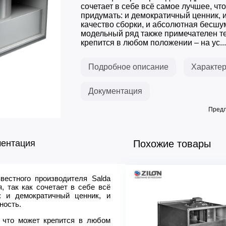
сочетает в себе всё самое лучшее, чт
придумать: и демократичный ценник, 
качество сборки, и абсолютная бесшу
модельный ряд также примечателен те
крепится в любом положении – на ус...
Подробное описание
Характер
Документация
Предл
ментация
Похожие товары
естного производителя Salda
Модель
 так как сочетает в себе всё
Расход воздуха max, м3ч
: и демократичный ценник, и
Напряжение 50 Гц, В
ность.
Мощность, кВт
 что может крепится в любом