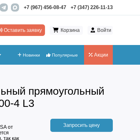
+7 (967) 456-08-47
+7 (347) 226-11-13
Оставить заявку
Корзина
Войти
Акции
Новинки
Популярные
льный прямоугольный
00-4 L3
Запросить цену
SA от
ется
 так как