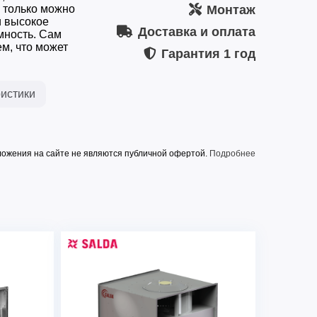
о только можно
Монтаж
и высокое
Доставка и оплата
мность. Сам
м, что может
Гарантия
1 год
истики
ожения на сайте не являются публичной офертой.
Подробнее
VKSA 700-400-4 L3
5901
400
3,49