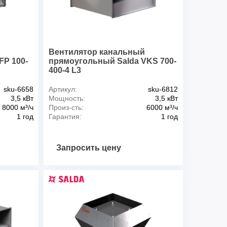
6
1320
, дБА
62
о воздуха max, 0C
40
78
й
Вентилятор канальный
FP 100-
прямоугольный Salda VKS 700-
400-4 L3
sku-6658
Артикул:
sku-6812
3,5 кВт
Мощность:
3,5 кВт
8000 м³/ч
Произ-сть:
6000 м³/ч
1 год
Гарантия:
1 год
Запросить цену