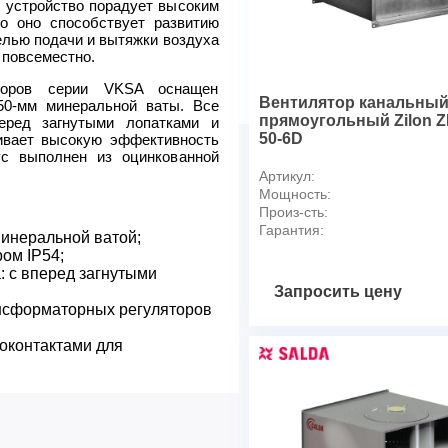
Номинальный ток, А
е устройство порадует высоким
то оно способствует развитию
Частота вращения, обмин
елью подачи и вытяжки воздуха
Уровень звукового давления
 повсеместно.
Температура перемещаемог
яторов серии VKSA оснащен
Масса, кг
Вентилятор канальны
50-мм минеральной ваты. Все
прямоугольный Zilon Z
еред загнутыми лопатками и
50-6D
ивает высокую эффективность
ус выполнен из оцинкованной
Артикул:
Мощность:
Произ-сть:
Гарантия:
минеральной ватой;
ом IP54;
: с вперед загнутыми
Запросить цену
нсформаторных регуляторов
оконтактами для