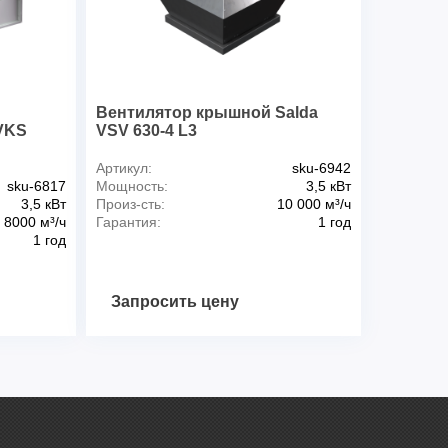
й
Вентилятор крышной Salda
VKS
VSV 630-4 L3
Артикул:
sku-6942
sku-6817
Мощность:
3,5 кВт
3,5 кВт
Произ-сть:
10 000 м³/ч
8000 м³/ч
Гарантия:
1 год
1 год
Запросить цену