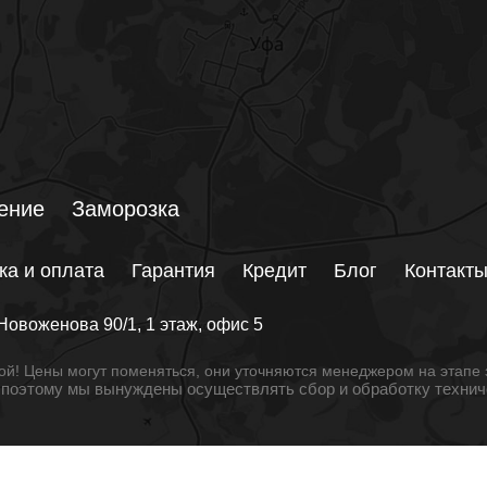
ение
Заморозка
ка и оплата
Гарантия
Кредит
Блог
Контакт
Новоженова 90/1
, 1 этаж, офис 5
й! Цены могут поменяться, они уточняются менеджером на этапе 
, поэтому мы вынуждены осуществлять сбор и обработку техни
© 2026 РБ Климат. Все права защищены