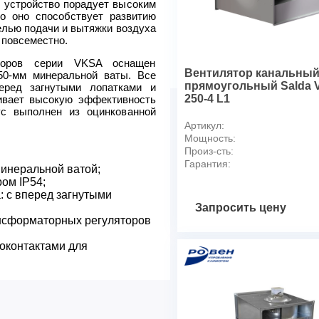
Номинальный ток, А
е устройство порадует высоким
то оно способствует развитию
Частота вращения, обмин
елью подачи и вытяжки воздуха
Уровень звукового давления
 повсеместно.
Температура перемещаемог
яторов серии VKSA оснащен
Масса, кг
Вентилятор канальны
50-мм минеральной ваты. Все
прямоугольный Salda V
еред загнутыми лопатками и
250-4 L1
ивает высокую эффективность
ус выполнен из оцинкованной
Артикул:
Мощность:
Произ-сть:
Гарантия:
минеральной ватой;
ом IP54;
: с вперед загнутыми
Запросить цену
нсформаторных регуляторов
оконтактами для