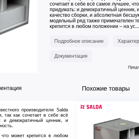
сочетает в себе всё самое лучшее, чт
придумать: и демократичный ценник, 
качество сборки, и абсолютная бесшу
модельный ряд также примечателен те
крепится в любом положении – на ус...
Подробное описание
Характер
Документация
Предл
ментация
Похожие товары
естного производителя Salda
Модель
 так как сочетает в себе всё
Расход воздуха max, м3ч
: и демократичный ценник, и
Напряжение 50 Гц, В
ность.
Мощность, кВт
 что может крепится в любом