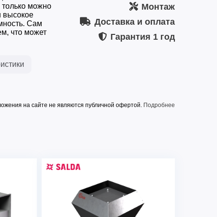
о только можно
Монтаж
и высокое
Доставка и оплата
мность. Сам
м, что может
Гарантия
1 год
истики
ожения на сайте не являются публичной офертой.
Подробнее
VKSA 500-250-4 L1
1651
230
0,51