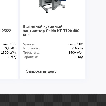
й
Вытяжной кухонный
25/22-
вентилятор Salda KF T120 400-
4L3
sku-1135
Артикул:
sku-6902
0,5 кВт
Мощность:
0,5 кВт
1500 м³/ч
Произ-сть:
3500 м³/ч
1 год
Гарантия:
1 год
Запросить цену