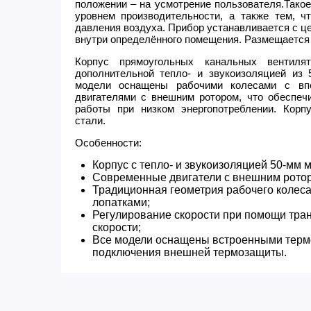
положении – на усмотрение пользователя.Тако
уровнем производительности, а также тем, ч
давления воздуха. Прибор устанавливается с ц
внутри определённого помещения. Размещается
Корпус прямоугольных канальных вентил
дополнительной тепло- и звукоизоляцией из 
модели оснащены рабочими колесами с вп
двигателями с внешним ротором, что обеспеч
работы при низком энергопотреблении. Корп
стали.
Особенности:​
Корпус с тепло- и звукоизоляцией 50-мм 
Современные двигатели с внешним ротор
Традиционная геометрия рабочего колеса
лопатками;
Регулирование скорости при помощи тра
скорости;
Все модели оснащены встроенными терм
подключения внешней термозащиты.