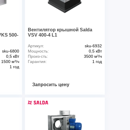
2,3
1250
, дБА
49
о воздуха max, 0C
40
23
й
Вентилятор крышной Salda
KS 500-
VSV 400-4 L1
Артикул:
sku-6932
sku-6800
Мощность:
0,5 кВт
0,5 кВт
Произ-сть:
3500 м³/ч
1500 м³/ч
Гарантия:
1 год
1 год
Запросить цену